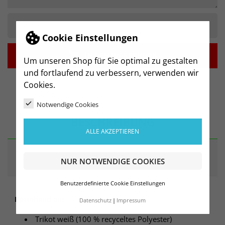
-
+
Cookie Einstellungen

IN DEN WARENKORB
Um unseren Shop für Sie optimal zu gestalten
und fortlaufend zu verbessern, verwenden wir
Cookies.
Notwendige Cookies
BESCHREIBUNG
ALLE AKZEPTIEREN
ARTIKELDETAILS
NUR NOTWENDIGE COOKIES
Benutzerdefinierte Cookie Einstellungen
Bestehend aus:
Datenschutz
Impressum
Trikot weiß (100 % recyceltes Polyester)