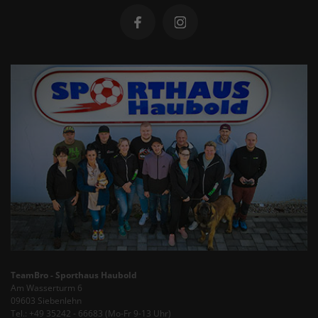
TeamBro - Sporthaus Haubold
Am Wasserturm 6
09603 Siebenlehn
Tel.: +49 35242 - 66683 (Mo-Fr 9-13 Uhr)