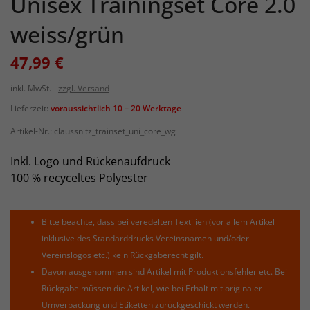
Unisex Trainingset Core 2.0
weiss/grün
47,99 €
inkl. MwSt.
zzgl. Versand
Lieferzeit:
voraussichtlich 10 – 20 Werktage
Artikel-Nr.:
claussnitz_trainset_uni_core_wg
Inkl. Logo und Rückenaufdruck
100 % recyceltes Polyester
Bitte beachte, dass bei veredelten Textilien (vor allem Artikel
inklusive des Standarddrucks Vereinsnamen und/oder
Vereinslogos etc.) kein Rückgaberecht gilt.
Davon ausgenommen sind Artikel mit Produktionsfehler etc. Bei
Rückgabe müssen die Artikel, wie bei Erhalt mit originaler
Umverpackung und Etiketten zurückgeschickt werden.