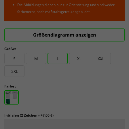
Die Abbildungen dienen nur zur Orientierung und sind weder
farbenecht, noch maßstabsgetreu abgebildet.
Größendiagramm anzeigen
Größe:
S
M
L
XL
XXL
3XL
Farbe :
Initialen (2 Zeichen)
(+7,00 €)