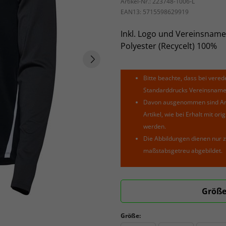
Artikel-Nr.:
223748-1006-L
EAN13:
5715598629919
Inkl. Logo und Vereinsname
Polyester (Recycelt) 100%
Bitte beachte, dass bei verede
Standarddrucks Vereinsnamen 
Davon ausgenommen sind Arti
Artikel, wie bei Erhalt mit o
werden.
Die Abbildungen dienen nur z
maßstabsgetreu abgebildet.
Größe
Größe: