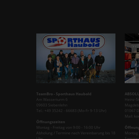
TeamBro - Sporthaus Haubold
ABSOLU
Am Wasserturm 6
Heinz-S
09603 Siebenlehn
Magdebu
Tel.: +49 35242 - 66683 (Mo-Fr 9-13 Uhr)
01067 
Mail: k
Öffnungszeiten
Montag - Freitag von 9:00 - 16:00 Uhr
Öffnun
Abholung / Termine nach Vereinbarung bis 18
Montag -
Uhr
Samstag