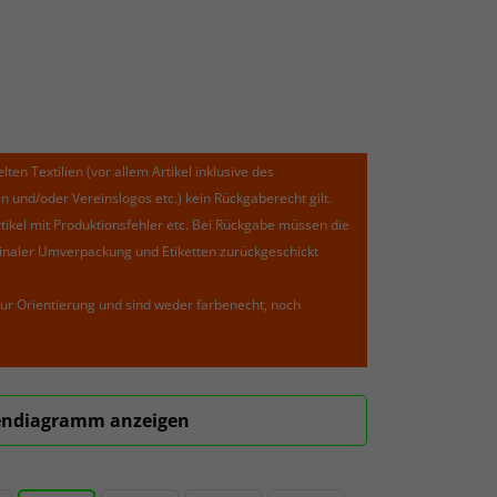
lten Textilien (vor allem Artikel inklusive des
und/oder Vereinslogos etc.) kein Rückgaberecht gilt.
kel mit Produktionsfehler etc. Bei Rückgabe müssen die
riginaler Umverpackung und Etiketten zurückgeschickt
ur Orientierung und sind weder farbenecht, noch
ndiagramm anzeigen