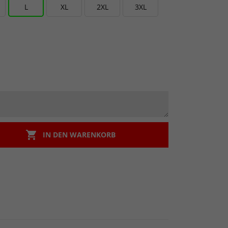
L
XL
2XL
3XL

IN DEN WARENKORB