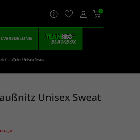
0
ILVEREDELUNG
eit Claußnitz Unisex Sweat
laußnitz Unisex Sweat
erktage