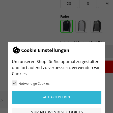
XS
S
M
Farbe :
Initialen (2 Zeichen)
(+3,50 €)
Cookie Einstellungen
Um unseren Shop für Sie optimal zu gestalten
-
+
und fortlaufend zu verbessern, verwenden wir
Cookies.
Notwendige Cookies
ALLE AKZEPTIEREN
LS
NUR NOTWENDIGE COOKIES