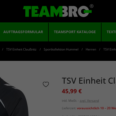
AUFTRAGSFORMULAR
TEAMSPORT KATALOGE
TEXT
TSV Einheit Claußnitz
Sportkollektion Hummel
Herren
TSV Einh
TSV Einheit C
45,99 €
inkl. MwSt.
zzgl. Versand
Lieferzeit:
voraussichtlich 10 – 20 W