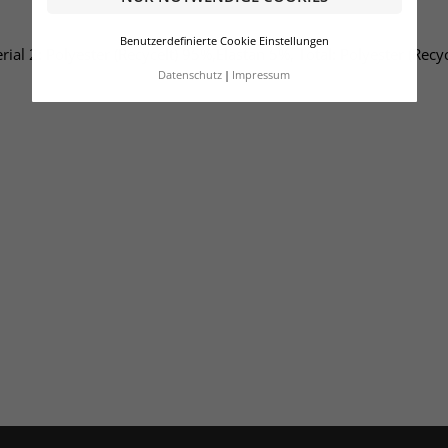
Benutzerdefinierte Cookie Einstellungen
rial 2: Polyester (Recycelt) 95%,Elastan 5%, Total: Polyester (Recy
Datenschutz
Impressum