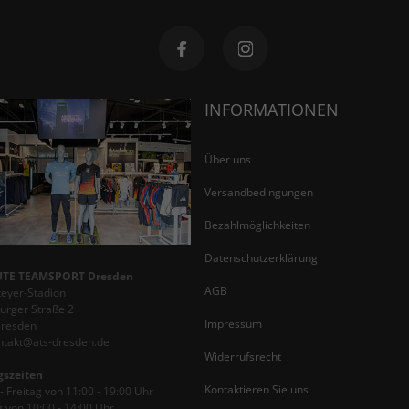
INFORMATIONEN
Über uns
Versandbedingungen
Bezahlmöglichkeiten
Datenschutzerklärung
TE TEAMSPORT Dresden
AGB
teyer-Stadion
rger Straße 2
Impressum
Dresden
ontakt@ats-dresden.de
Widerrufsrecht
gszeiten
Kontaktieren Sie uns
 Freitag von 11:00 - 19:00 Uhr
 von 10:00 - 14:00 Uhr