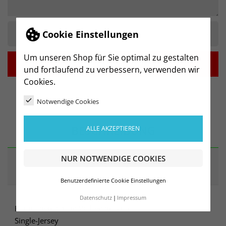
-
+
Cookie Einstellungen
Um unseren Shop für Sie optimal zu gestalten

IN DEN WARENKORB
und fortlaufend zu verbessern, verwenden wir
Cookies.
Notwendige Cookies
BESCHREIBUNG
ALLE AKZEPTIEREN
NUR NOTWENDIGE COOKIES
ARTIKELDETAILS
Benutzerdefinierte Cookie Einstellungen
Datenschutz
Impressum
Kontrasteinsatz in Wabenstruktur
Single-Jersey