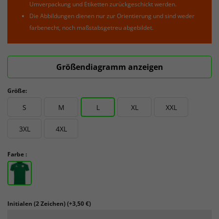
Umverpackung und Etiketten zurückgeschickt werden.
Die Abbildungen dienen nur zur Orientierung und sind weder
farbenecht, noch maßstabsgetreu abgebildet.
Größendiagramm anzeigen
Größe:
S
M
L
XL
XXL
3XL
4XL
Farbe :
Initialen (2 Zeichen)
(+3,50 €)