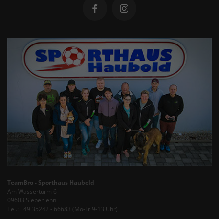
TeamBro - Sporthaus Haubold
Am Wasserturm 6
09603 Siebenlehn
Tel.: +49 35242 - 66683 (Mo-Fr 9-13 Uhr)