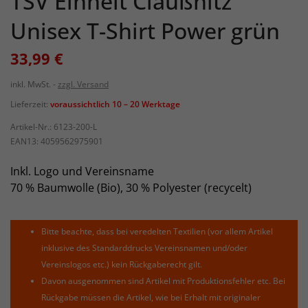
TSV Einheit Claußnitz
Unisex T-Shirt Power grün
33,99 €
inkl. MwSt.
zzgl. Versand
Lieferzeit:
voraussichtlich 10 – 20 Werktage
Artikel-Nr.:
6123-200-L
EAN13:
4059562975901
Inkl. Logo und Vereinsname
70 % Baumwolle (Bio), 30 % Polyester (recycelt)
Bitte beachte, dass bei veredelten Textilien (vor allem Artikel
inklusive des Standarddrucks Vereinsnamen und/oder
Vereinslogos etc.) kein Rückgaberecht gilt.
Davon ausgenommen sind Artikel mit Produktionsfehler etc. Bei
Rückgabe müssen die Artikel, wie bei Erhalt mit originaler