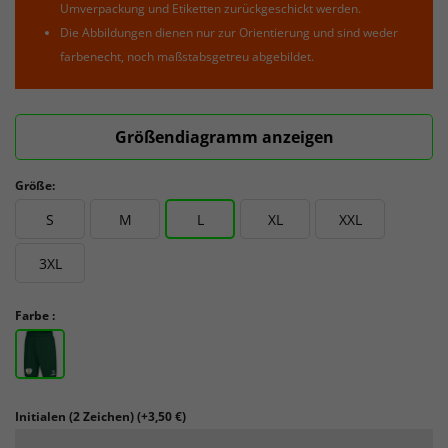
Umverpackung und Etiketten zurückgeschickt werden.
Die Abbildungen dienen nur zur Orientierung und sind weder
farbenecht, noch maßstabsgetreu abgebildet.
Größendiagramm anzeigen
Größe:
S
M
L
XL
XXL
3XL
Farbe :
Initialen (2 Zeichen)
(+3,50 €)