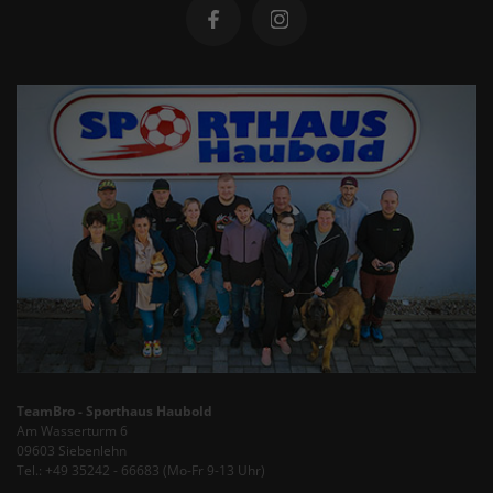
TeamBro - Sporthaus Haubold
Am Wasserturm 6
09603 Siebenlehn
Tel.: +49 35242 - 66683 (Mo-Fr 9-13 Uhr)