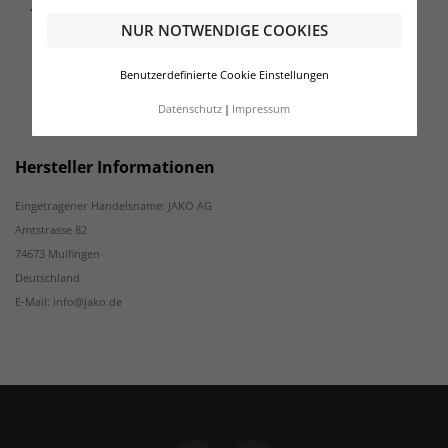
100 % Polyester
NUR NOTWENDIGE COOKIES
Benutzerdefinierte Cookie Einstellungen
Datenschutz
Impressum
Hersteller Informationen
Eingetragener Handelsname: JAKO AG
Amtstrasse 82
74673 Mulfingen
Deutschland
E-Mail: info@jako.de