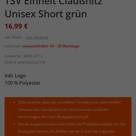
TSV Einheit Claußnitz
Unisex Short grün
16,99 €
inkl. MwSt.
zzgl. Versand
Lieferzeit:
voraussichtlich 10 – 20 Werktage
Artikel-Nr.:
4400-207-L
EAN13:
4067633220195
Inkl. Logo
100 % Polyester
Bitte beachte, dass bei veredelten Textilien (vor allem Artikel
inklusive des Standarddrucks Vereinsnamen und/oder
Vereinslogos etc.) kein Rückgaberecht gilt.
Davon ausgenommen sind Artikel mit Produktionsfehler etc. Bei
Rückgabe müssen die Artikel, wie bei Erhalt mit originaler