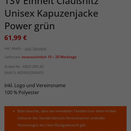
TSV Einheit Claußnitz
Unisex Kapuzenjacke
Power grün
61,99 €
inkl. MwSt.
zzgl. Versand
Lieferzeit:
voraussichtlich 10 – 20 Werktage
Artikel-Nr.:
6823-200-40
EAN13:
4059562980455
Inkl. Logo und Vereinsname
100 % Polyester
Bitte beachte, dass bei veredelten Textilien (vor allem Artikel
inklusive des Standarddrucks Vereinsnamen und/oder
Vereinslogos etc.) kein Rückgaberecht gilt.