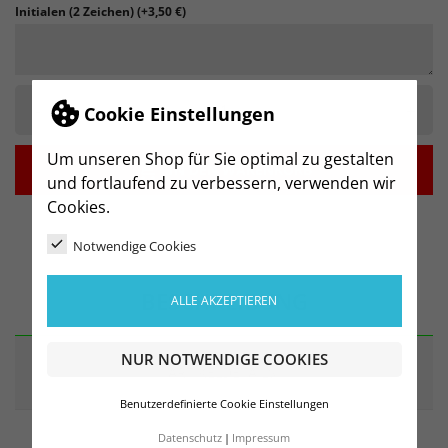
Initialen (2 Zeichen)
(+3,50 €)
-
+
Cookie Einstellungen
Um unseren Shop für Sie optimal zu gestalten

IN DEN WARENKORB
und fortlaufend zu verbessern, verwenden wir
Cookies.
Notwendige Cookies
BESCHREIBUNG
ALLE AKZEPTIEREN
NUR NOTWENDIGE COOKIES
ARTIKELDETAILS
Benutzerdefinierte Cookie Einstellungen
Datenschutz
Impressum