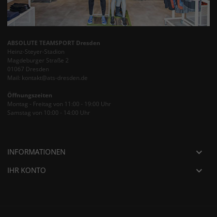
ABSOLUTE TEAMSPORT Dresden
Heinz-Steyer-Stadion
Magdeburger Straße 2
01067 Dresden
Mail: kontakt@ats-dresden.de
Öffnungszeiten
Montag - Freitag von 11:00 - 19:00 Uhr
Samstag von 10:00 - 14:00 Uhr
INFORMATIONEN

IHR KONTO
