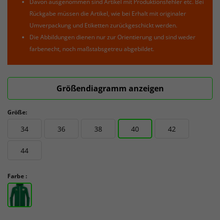
Davon ausgenommen sind Artikel mit Produktionsfehler etc. Bei
Rückgabe müssen die Artikel, wie bei Erhalt mit originaler
Umverpackung und Etiketten zurückgeschickt werden.
Die Abbildungen dienen nur zur Orientierung und sind weder
farbenecht, noch maßstabsgetreu abgebildet.
Größendiagramm anzeigen
Größe:
34
36
38
40
42
44
Farbe :