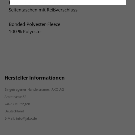
Kontrasteinsatz in Wabenstruktur
Seitentaschen mit Reißverschluss
Bonded-Polyester-Fleece
100 % Polyester
Hersteller Informationen
Eingetragener Handelsname: JAKO AG
Amtstrasse 82
74673 Mulfingen
Deutschland
E-Mail: info@jako.de