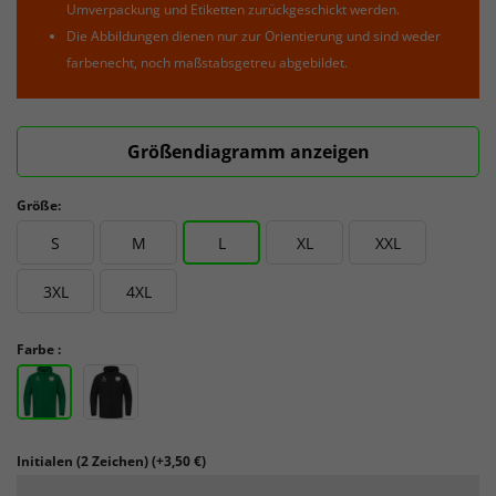
Umverpackung und Etiketten zurückgeschickt werden.
Die Abbildungen dienen nur zur Orientierung und sind weder
farbenecht, noch maßstabsgetreu abgebildet.
Größendiagramm anzeigen
Größe:
S
M
L
XL
XXL
3XL
4XL
Farbe :
Initialen (2 Zeichen)
(+3,50 €)