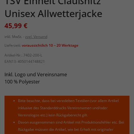
TSV Einheit Claußnitz
Unisex Allwetterjacke
45,99 €
inkl. MwSt.
zzgl. Versand
Lieferzeit:
voraussichtlich 10 – 20 Werktage
Artikel-Nr.:
7402-200-L
EAN13:
4050144748821
Inkl. Logo und Vereinsname
100 % Polyester
Bitte beachte, dass bei veredelten Textilien (vor allem Artikel
inklusive des Standarddrucks Vereinsnamen und/oder
Vereinslogos etc.) kein Rückgaberecht gilt.
Davon ausgenommen sind Artikel mit Produktionsfehler etc. Bei
Rückgabe müssen die Artikel, wie bei Erhalt mit originaler