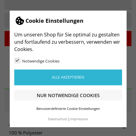
-
+
Cookie Einstellungen
Um unseren Shop für Sie optimal zu gestalten

IN DEN WARENKORB
und fortlaufend zu verbessern, verwenden wir
Cookies.
Notwendige Cookies
BESCHREIBUNG
ALLE AKZEPTIEREN
NUR NOTWENDIGE COOKIES
ARTIKELDETAILS
Benutzerdefinierte Cookie Einstellungen
Datenschutz
Impressum
Wasserabweisendes Obermaterial mit PU-Beschichtung
100 % Polyester