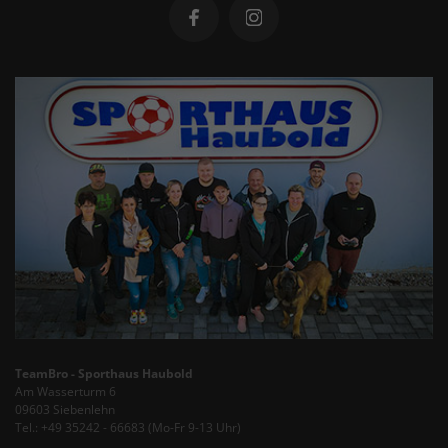
TeamBro - Sporthaus Haubold
Am Wasserturm 6
09603 Siebenlehn
Tel.: +49 35242 - 66683 (Mo-Fr 9-13 Uhr)