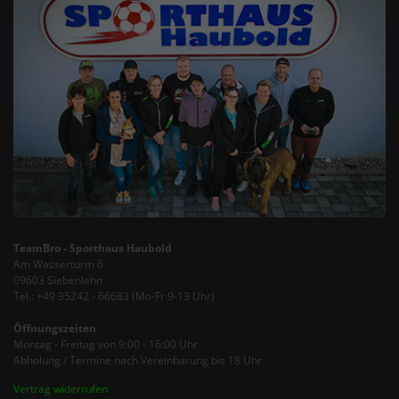
TeamBro - Sporthaus Haubold
Am Wasserturm 6
09603 Siebenlehn
Tel.: +49 35242 - 66683 (Mo-Fr 9-13 Uhr)
Öffnungszeiten
Montag - Freitag von 9:00 - 16:00 Uhr
Abholung / Termine nach Vereinbarung bis 18 Uhr
Vertrag widerrufen