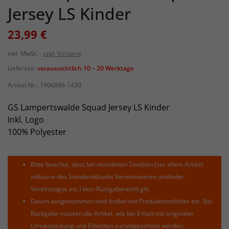
Jersey LS Kinder
23,99 €
inkl. MwSt.
zzgl. Versand
Lieferzeit:
voraussichtlich 10 – 20 Werktage
Artikel-Nr.:
1906886-1430
GS Lampertswalde Squad Jersey LS Kinder
Inkl. Logo
100% Polyester
Bitte beachte, dass bei veredelten Textilien (vor allem Artikel
inklusive des Standarddrucks Vereinsnamen und/oder
Vereinslogos etc.) kein Rückgaberecht gilt.
Davon ausgenommen sind Artikel mit Produktionsfehler etc. Bei
Rückgabe müssen die Artikel, wie bei Erhalt mit originaler
Umverpackung und Etiketten zurückgeschickt werden.