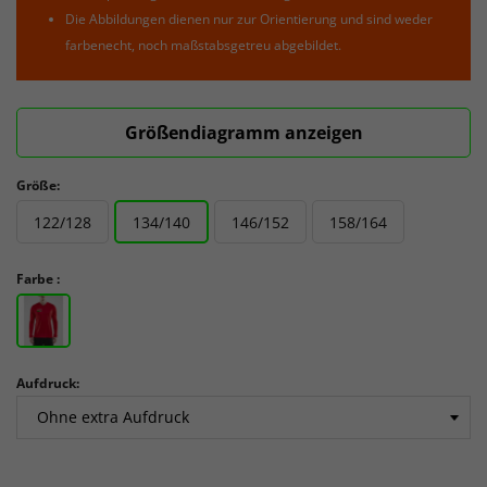
Die Abbildungen dienen nur zur Orientierung und sind weder
farbenecht, noch maßstabsgetreu abgebildet.
Größendiagramm anzeigen
Größe:
122/128
134/140
146/152
158/164
Farbe :
Aufdruck: