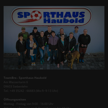
TeamBro - Sporthaus Haubold
Am Wasserturm 6
09603 Siebenlehn
Tel.: +49 35242 - 66683 (Mo-Fr 9-13 Uhr)
Öffnungszeiten
Montag - Freitag von 9:00 - 16:00 Uhr