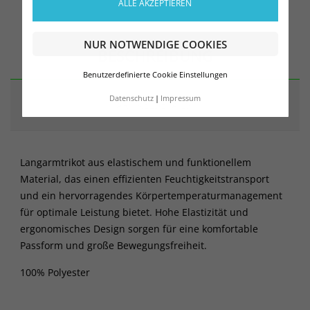
ALLE AKZEPTIEREN
NUR NOTWENDIGE COOKIES
BESCHREIBUNG
Benutzerdefinierte Cookie Einstellungen
Datenschutz
Impressum
ARTIKELDETAILS
Langarmtrikot aus elastischem und funktionellem
Material, das einen effizienten Feuchtigkeitstransport
und ein hervorragendes Körpertemperaturmanagement
für optimale Leistung bietet. Hohe Elastizität und
ergonomisches Design sorgen für eine komfortable
Passform und große Bewegungsfreiheit.
100% Polyester