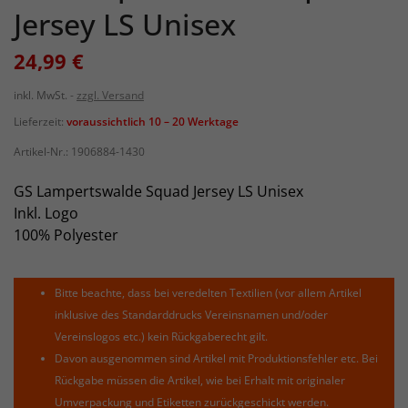
Jersey LS Unisex
24,99 €
inkl. MwSt.
zzgl. Versand
Lieferzeit:
voraussichtlich 10 – 20 Werktage
Artikel-Nr.:
1906884-1430
GS Lampertswalde Squad Jersey LS Unisex
Inkl. Logo
100% Polyester
Bitte beachte, dass bei veredelten Textilien (vor allem Artikel
inklusive des Standarddrucks Vereinsnamen und/oder
Vereinslogos etc.) kein Rückgaberecht gilt.
Davon ausgenommen sind Artikel mit Produktionsfehler etc. Bei
Rückgabe müssen die Artikel, wie bei Erhalt mit originaler
Umverpackung und Etiketten zurückgeschickt werden.