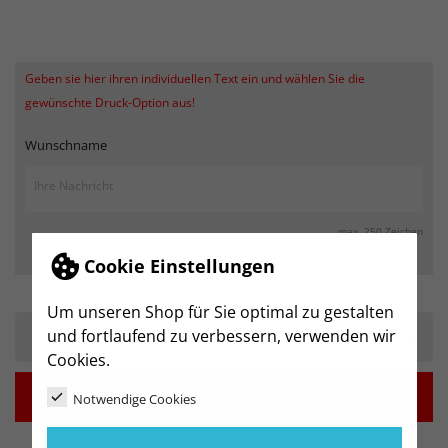
Geben sie hier ihren individuellen Text ein und wählen Sie die
gewünschte Druck-Option aus!
Wunschname
max. 250 Zeichen
Cookie Einstellungen
Um unseren Shop für Sie optimal zu gestalten
und fortlaufend zu verbessern, verwenden wir
-
+
Cookies.

IN DEN WARENKORB
Notwendige Cookies