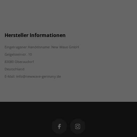
Hersteller Informationen
Eingetragener Handelsname: New Wave GmbH
Geigelsteinstr. 10
83080 Oberaudorf
Deutschland
E-Mail: info@newwave-germany.de