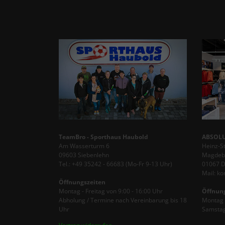
TeamBro - Sporthaus Haubold
ABSOLU
Am Wasserturm 6
Heinz-S
09603 Siebenlehn
Magdebu
Tel.: +49 35242 - 66683 (Mo-Fr 9-13 Uhr)
01067 
Mail: k
Öffnungszeiten
Montag - Freitag von 9:00 - 16:00 Uhr
Öffnun
Abholung / Termine nach Vereinbarung bis 18
Montag -
Uhr
Samstag