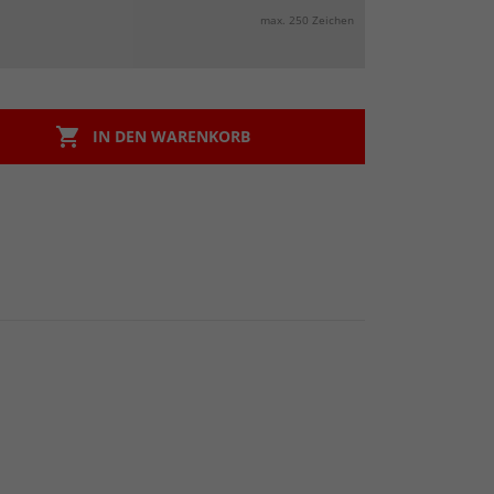
max. 250 Zeichen

IN DEN WARENKORB