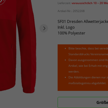
Lieferzeit:
voraussichtlich 10 – 20 W
Artikel-Nr.:
2052208
SF01 Dresden Allwetterjack
Inkl. Logo
100% Polyester
Bitte beachte, dass bei verede
Standarddrucks Vereinsnamen 
Davon ausgenommen sind Arti
Artikel, wie bei Erhalt mit o
werden.
Die Abbildungen dienen nur z
maßstabsgetreu abgebildet.
Größe