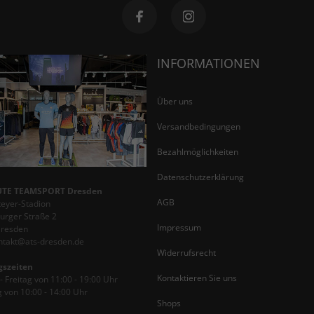
INFORMATIONEN
Über uns
Versandbedingungen
Bezahlmöglichkeiten
Datenschutzerklärung
TE TEAMSPORT Dresden
AGB
teyer-Stadion
rger Straße 2
Impressum
Dresden
ontakt@ats-dresden.de
Widerrufsrecht
gszeiten
Kontaktieren Sie uns
 Freitag von 11:00 - 19:00 Uhr
 von 10:00 - 14:00 Uhr
Shops