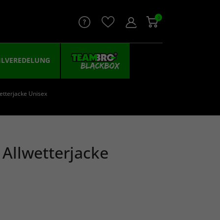
0
ILVEREDELUNG
etterjacke Unisex
Allwetterjacke