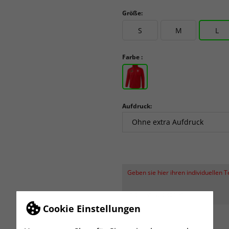
Größe:
S
M
L
Farbe :
Aufdruck:
Geben sie hier ihren individuellen 
Initialen (2 Zeichen)
Cookie Einstellungen