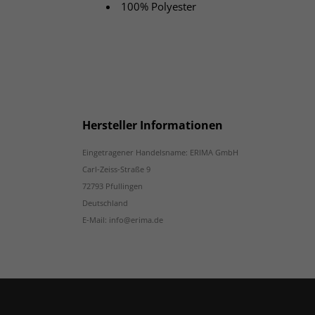
100% Polyester
Hersteller Informationen
Eingetragener Handelsname: ERIMA GmbH
Carl-Zeiss-Straße 9
72793 Pfullingen
Deutschland
E-Mail: info@erima.de