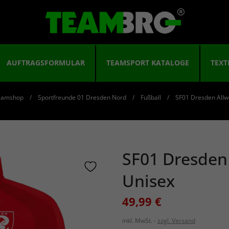
AUFTRAGSFORMULAR
TEAMSPORT KATALOGE
TEXT
eamshop
Sportfreunde 01 Dresden Nord
Fußball
SF01 Dresden Allw
SF01 Dresden 
Unisex
49,99 €
inkl. MwSt.
zzgl. Versand