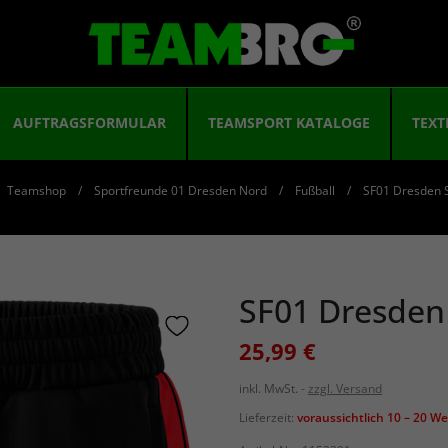
AUFTRAGSFORMULAR
TEAMSPORT KATALOGE
TEXT
Teamshop
Sportfreunde 01 Dresden Nord
Fußball
SF01 Dresden 
SF01 Dresden
25,99 €
inkl. MwSt.
zzgl. Versand
Lieferzeit:
voraussichtlich 10 – 20 W