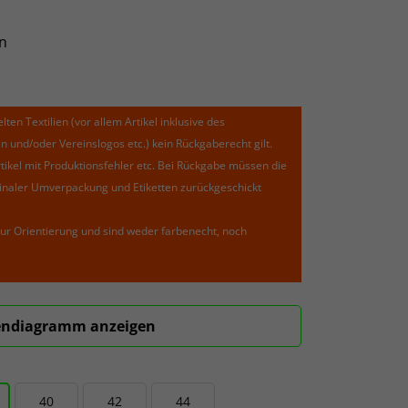
n
lten Textilien (vor allem Artikel inklusive des
und/oder Vereinslogos etc.) kein Rückgaberecht gilt.
kel mit Produktionsfehler etc. Bei Rückgabe müssen die
riginaler Umverpackung und Etiketten zurückgeschickt
ur Orientierung und sind weder farbenecht, noch
ndiagramm anzeigen
40
42
44