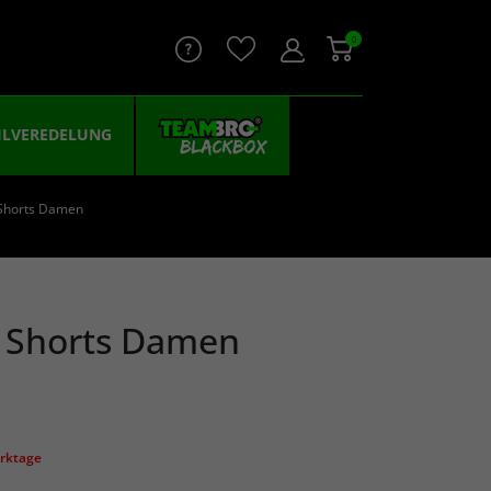
0
ILVEREDELUNG
Shorts Damen
 Shorts Damen
erktage