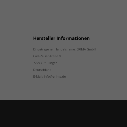
Hersteller Informationen
Eingetragener Handelsname: ERIMA GmbH
Carl-Zeiss-Straße 9
72793 Pfullingen
Deutschland
E-Mail: info@erima.de