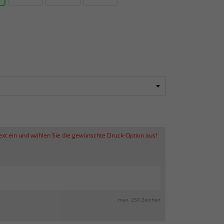
Text ein und wählen Sie die gewünschte Druck-Option aus!
max. 250 Zeichen