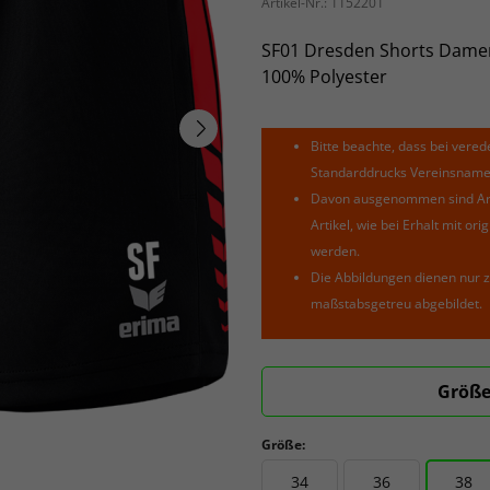
Artikel-Nr.:
1152201
SF01 Dresden Shorts Dame
100% Polyester
Bitte beachte, dass bei verede
Standarddrucks Vereinsnamen 
Davon ausgenommen sind Arti
Artikel, wie bei Erhalt mit o
werden.
Die Abbildungen dienen nur z
maßstabsgetreu abgebildet.
Größe
Größe:
34
36
38