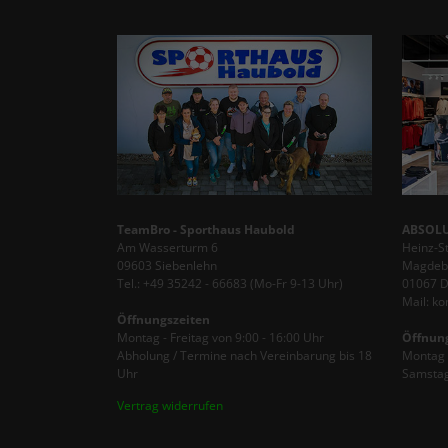
TeamBro - Sporthaus Haubold
ABSOLU
Am Wasserturm 6
Heinz-S
09603 Siebenlehn
Magdebu
Tel.: +49 35242 - 66683 (Mo-Fr 9-13 Uhr)
01067 
Mail: k
Öffnungszeiten
Montag - Freitag von 9:00 - 16:00 Uhr
Öffnun
Abholung / Termine nach Vereinbarung bis 18
Montag -
Uhr
Samstag
Vertrag widerrufen