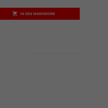

IN DEN WARENKORB