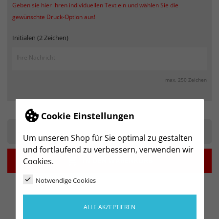
Geben sie hier ihren individuellen Text ein und wählen Sie die
gewünschte Druck-Option aus!
Initialen (2 Zeichen)
max. 250 Zeichen
Cookie Einstellungen
-
+
Um unseren Shop für Sie optimal zu gestalten
und fortlaufend zu verbessern, verwenden wir

IN DEN WARENKORB
Cookies.
Notwendige Cookies
ALLE AKZEPTIEREN