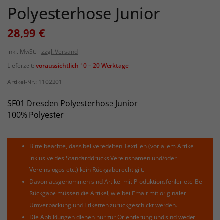
Polyesterhose Junior
28,99 €
inkl. MwSt.
zzgl. Versand
Lieferzeit:
voraussichtlich 10 – 20 Werktage
Artikel-Nr.:
1102201
SF01 Dresden Polyesterhose Junior
100% Polyester
Bitte beachte, dass bei veredelten Textilien (vor allem Artikel
inklusive des Standarddrucks Vereinsnamen und/oder
Vereinslogos etc.) kein Rückgaberecht gilt.
Davon ausgenommen sind Artikel mit Produktionsfehler etc. Bei
Rückgabe müssen die Artikel, wie bei Erhalt mit originaler
Umverpackung und Etiketten zurückgeschickt werden.
Die Abbildungen dienen nur zur Orientierung und sind weder