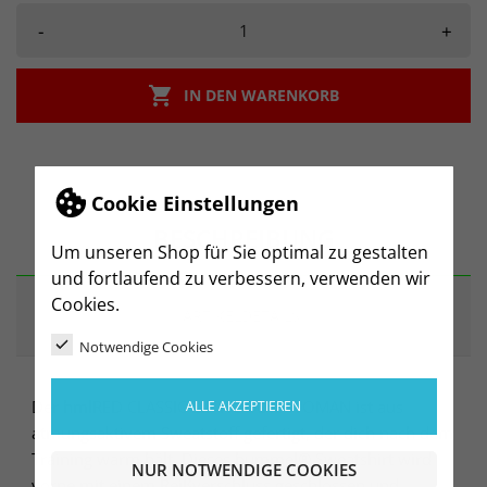
-
+

IN DEN WARENKORB
Cookie Einstellungen
BESCHREIBUNG
Um unseren Shop für Sie optimal zu gestalten
und fortlaufend zu verbessern, verwenden wir
Cookies.
ARTIKELDETAILS
Notwendige Cookies
Der hmlRED CLASSIC ZIP HOODIE WOMAN ist aus
ALLE AKZEPTIEREN
atmungsaktivem Sweatstoff gefertigt, der dich nach dem
Training warm hält. Dieses hummel® Sweatshirt wird
NUR NOTWENDIGE COOKIES
vorne mit einem Reißverschluss geschlossen und