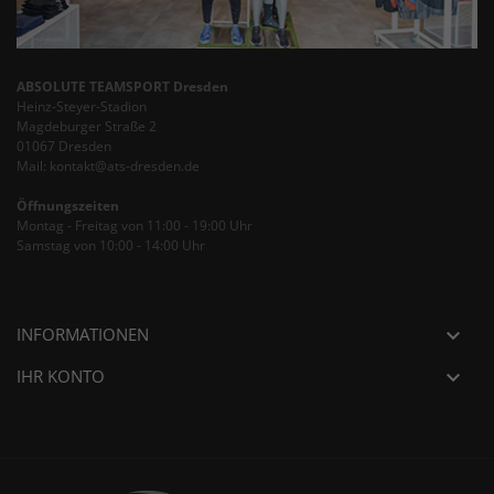
ABSOLUTE TEAMSPORT Dresden
Heinz-Steyer-Stadion
Magdeburger Straße 2
01067 Dresden
Mail: kontakt@ats-dresden.de
Öffnungszeiten
Montag - Freitag von 11:00 - 19:00 Uhr
Samstag von 10:00 - 14:00 Uhr
INFORMATIONEN

IHR KONTO
