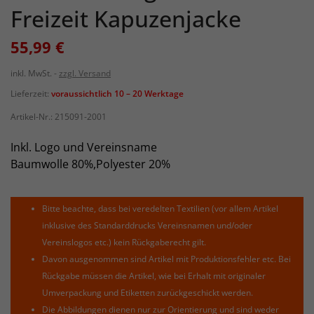
Freizeit Kapuzenjacke
55,99 €
inkl. MwSt.
zzgl. Versand
Lieferzeit:
voraussichtlich 10 – 20 Werktage
Artikel-Nr.:
215091-2001
Inkl. Logo und Vereinsname
Baumwolle 80%,Polyester 20%
Bitte beachte, dass bei veredelten Textilien (vor allem Artikel
inklusive des Standarddrucks Vereinsnamen und/oder
Vereinslogos etc.) kein Rückgaberecht gilt.
Davon ausgenommen sind Artikel mit Produktionsfehler etc. Bei
Rückgabe müssen die Artikel, wie bei Erhalt mit originaler
Umverpackung und Etiketten zurückgeschickt werden.
Die Abbildungen dienen nur zur Orientierung und sind weder