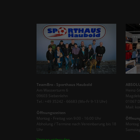
TeamBro - Sporthaus Haubold
ABSOLU
Am Wasserturm 6
Heinz-S
09603 Siebenlehn
Magdebu
Tel.: +49 35242 - 66683 (Mo-Fr 9-13 Uhr)
01067 
Mail: k
Öffnungszeiten
Montag - Freitag von 9:00 - 16:00 Uhr
Öffnun
Abholung / Termine nach Vereinbarung bis 18
Montag -
Uhr
Samstag
Vertrag widerrufen