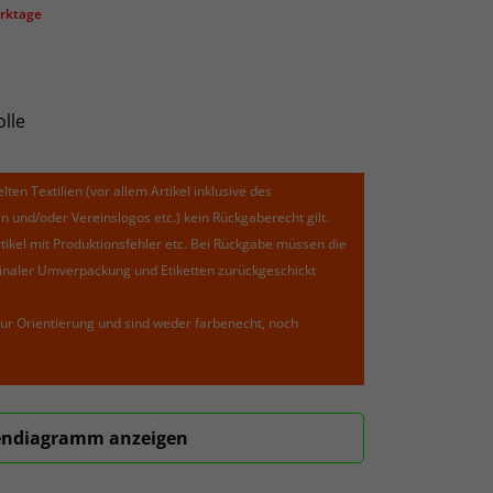
erktage
lle
lten Textilien (vor allem Artikel inklusive des
und/oder Vereinslogos etc.) kein Rückgaberecht gilt.
kel mit Produktionsfehler etc. Bei Rückgabe müssen die
riginaler Umverpackung und Etiketten zurückgeschickt
ur Orientierung und sind weder farbenecht, noch
ndiagramm anzeigen