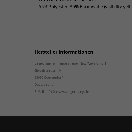
65% Polyester, 35% Baumwolle (visibility yell
Hersteller Informationen
Eingetragener Handelsname: New Wave GmbH
Geigelsteinstr. 10
83080 Oberaudorf
Deutschland
E-Mail: info@newwave-germany.de