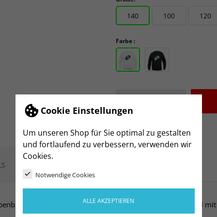
140
100
120
Farbe :
-
+
Cookie Einstellungen
Um unseren Shop für Sie optimal zu gestalten
und fortlaufend zu verbessern, verwenden wir
Cookies.
LS
Notwendige Cookies
ALLE AKZEPTIEREN
ppenbündchen an den Ärmeln und am Bund. Weiches Material mit A