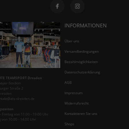
INFORMATIONEN
Über uns
Versandbedingungen
Bezahlmöglichkeiten
Datenschutzerklärung
TE TEAMSPORT Dresden
AGB
teyer-Stadion
rger Straße 2
Impressum
Dresden
ontakt@ats-dresden.de
Widerrufsrecht
gszeiten
Kontaktieren Sie uns
 Freitag von 11:00 - 19:00 Uhr
 von 10:00 - 14:00 Uhr
Shops