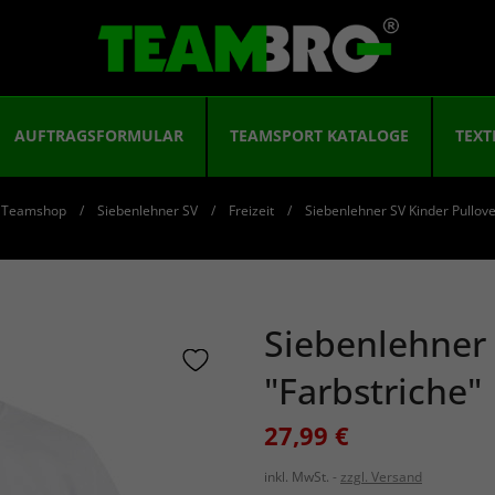
AUFTRAGSFORMULAR
TEAMSPORT KATALOGE
TEXT
Teamshop
Siebenlehner SV
Freizeit
Siebenlehner SV Kinder Pullove
Siebenlehner 
"Farbstriche"
27,99 €
inkl. MwSt.
zzgl. Versand