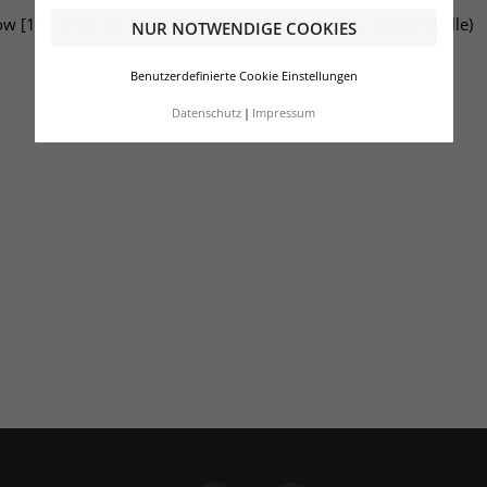
ow [11], visibility orange [170]: 85% Polyester, 15% Baumwolle)
NUR NOTWENDIGE COOKIES
Benutzerdefinierte Cookie Einstellungen
Datenschutz
Impressum