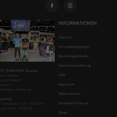
INFORMATIONEN
Über uns
Versandbedingungen
Bezahlmöglichkeiten
Datenschutzerklärung
TE TEAMSPORT Dresden
AGB
teyer-Stadion
rger Straße 2
Impressum
Dresden
ontakt@ats-dresden.de
Widerrufsrecht
gszeiten
Kontaktieren Sie uns
 Freitag von 11:00 - 19:00 Uhr
 von 10:00 - 14:00 Uhr
Shops