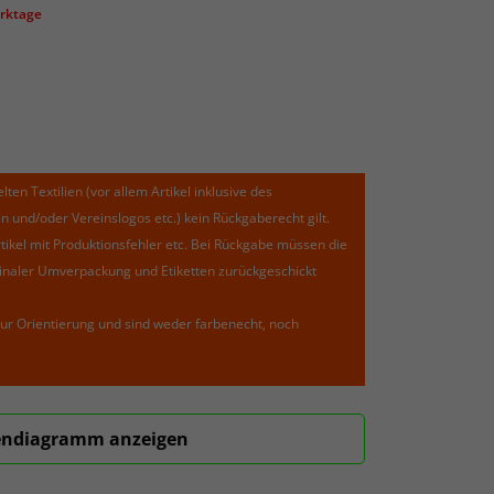
erktage
lten Textilien (vor allem Artikel inklusive des
und/oder Vereinslogos etc.) kein Rückgaberecht gilt.
kel mit Produktionsfehler etc. Bei Rückgabe müssen die
riginaler Umverpackung und Etiketten zurückgeschickt
ur Orientierung und sind weder farbenecht, noch
ndiagramm anzeigen