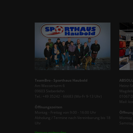
TeamBro - Sporthaus Haubold
ABSOLU
Am Wasserturm 6
Heinz-S
09603 Siebenlehn
Magdebu
Tel.: +49 35242 - 66683 (Mo-Fr 9-13 Uhr)
01067 
Mail: k
Öffnungszeiten
Montag - Freitag von 9:00 - 16:00 Uhr
Öffnun
Abholung / Termine nach Vereinbarung bis 18
Montag -
Uhr
Samstag
Vertrag widerrufen