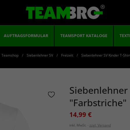
AUFTRAGSFORMULAR
TEAMSPORT KATALOGE
TEXT
Teamshop
Siebenlehner SV
Freizeit
Siebenlehner SV Kinder T-Shirt
Siebenlehner 
"Farbstriche"
14,99 €
inkl. MwSt.
zzgl. Versand