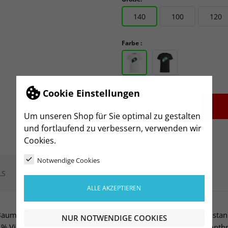
140
100
120
Farbe :
Cookie Einstellungen
-
+
Um unseren Shop für Sie optimal zu gestalten
und fortlaufend zu verbessern, verwenden wir
Cookies.
Notwendige Cookies
LS
ALLE AKZEPTIEREN
 Baumwollqualität mit Nackenband, Seitennähte, Rippe mit Elasta
NUR NOTWENDIGE COOKIES
 Viskose. Graumeliert [95] 85% Baumwolle, 15% Viskose. Anthr