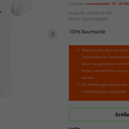
Lieferzeit:
voraussichtlich 10 – 20 W
Artikel-Nr.:
029032-00-140
EAN13:
7332413524952
100% Baumwolle
Bitte beachte, dass bei verede
Standarddrucks Vereinsnamen 
Davon ausgenommen sind Arti
Artikel, wie bei Erhalt mit o
werden.
Die Abbildungen dienen nur z
maßstabsgetreu abgebildet.
Größe
Größe: