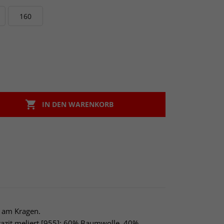
160

IN DEN WARENKORB
n am Kragen.
azit meliert [955]: 60% Baumwolle, 40%