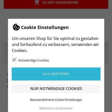

IN DEN WARENKORB
Cookie Einstellungen
BESCHREIBUNG
Um unseren Shop für Sie optimal zu gestalten
und fortlaufend zu verbessern, verwenden wir
Cookies.
ARTIKELDETAILS
Notwendige Cookies
Modernes Rundhals-T-Shirt aus vorgeformtem Single-
ALLE AKZEPTIEREN
Jersey mit Seitennähten und doppeltem Kragen aus
Baumwolle und Elastan. Waschbar 60°C.
NUR NOTWENDIGE COOKIES
100% Baumwolle (graumeliert [95]: 85% Baumwolle,
15% Viskose) 180 g / m2
Benutzerdefinierte Cookie Einstellungen
Datenschutz
Impressum