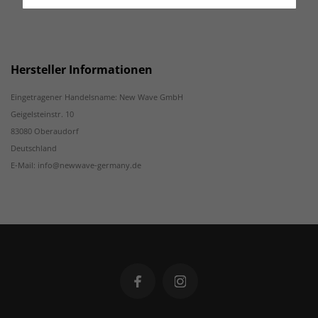
Hersteller Informationen
Eingetragener Handelsname: New Wave GmbH
Geigelsteinstr. 10
83080 Oberaudorf
Deutschland
E-Mail: info@newwave-germany.de