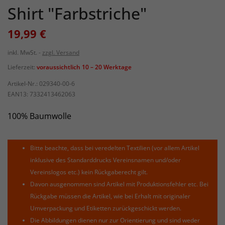
Shirt "Farbstriche"
19,99 €
inkl. MwSt.
zzgl. Versand
Lieferzeit:
voraussichtlich 10 – 20 Werktage
Artikel-Nr.:
029340-00-6
EAN13:
7332413462063
100% Baumwolle
Bitte beachte, dass bei veredelten Textilien (vor allem Artikel
inklusive des Standarddrucks Vereinsnamen und/oder
Vereinslogos etc.) kein Rückgaberecht gilt.
Davon ausgenommen sind Artikel mit Produktionsfehler etc. Bei
Rückgabe müssen die Artikel, wie bei Erhalt mit originaler
Umverpackung und Etiketten zurückgeschickt werden.
Die Abbildungen dienen nur zur Orientierung und sind weder