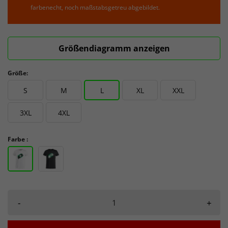
farbenecht, noch maßstabsgetreu abgebildet.
Größendiagramm anzeigen
Größe:
S
M
L
XL
XXL
3XL
4XL
Farbe :
-
+