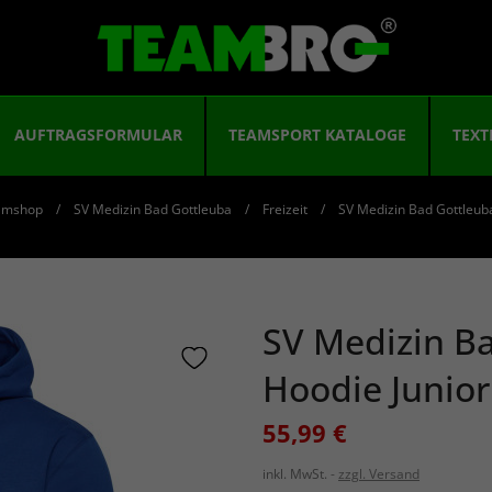
AUFTRAGSFORMULAR
TEAMSPORT KATALOGE
TEXT
amshop
SV Medizin Bad Gottleuba
Freizeit
SV Medizin Bad Gottleuba
SV Medizin Ba
Hoodie Junior
55,99 €
inkl. MwSt.
zzgl. Versand