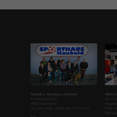
TeamBro - Sporthaus Haubold
ABSOLU
Am Wasserturm 6
Heinz-S
09603 Siebenlehn
Magdebu
Tel.: +49 35242 - 66683 (Mo-Fr 9-13 Uhr)
01067 
Mail: k