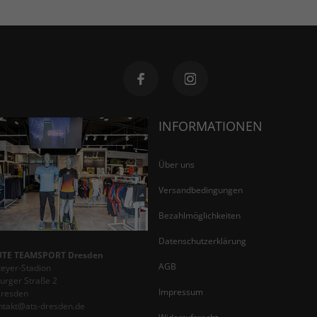
INFORMATIONEN
Über uns
Versandbedingungen
Bezahlmöglichkeiten
Datenschutzerklärung
TE TEAMSPORT Dresden
AGB
teyer-Stadion
rger Straße 2
Impressum
Dresden
ontakt@ats-dresden.de