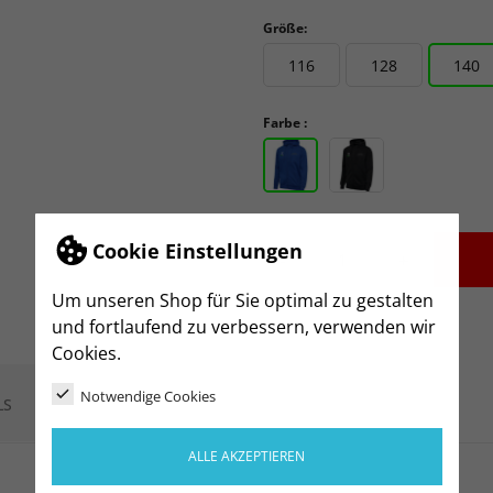
Größe:
116
128
140
Farbe :
Cookie Einstellungen
-
+
Um unseren Shop für Sie optimal zu gestalten
und fortlaufend zu verbessern, verwenden wir
Cookies.
Notwendige Cookies
LS
ALLE AKZEPTIEREN