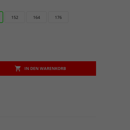
152
164
176

IN DEN WARENKORB