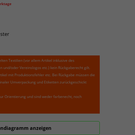
erktage
ster
lten Textilien (vor allem Artikel inklusive des
und/oder Vereinslogos etc.) kein Rückgaberecht gilt.
kel mit Produktionsfehler etc. Bei Rückgabe müssen die
riginaler Umverpackung und Etiketten zurückgeschickt
ur Orientierung und sind weder farbenecht, noch
ndiagramm anzeigen