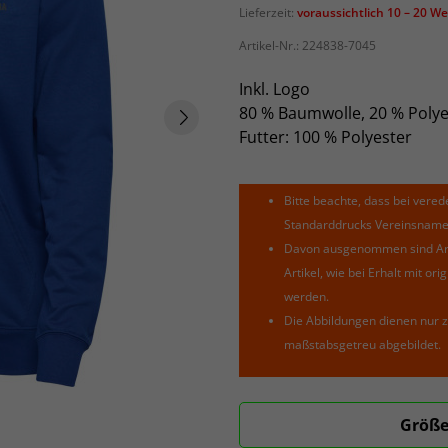
Lieferzeit:
voraussichtlich 10 – 20 W
Artikel-Nr.:
224838-7045
Inkl. Logo
80 % Baumwolle, 20 % Polye
Futter: 100 % Polyester
Bitte beachte, dass bei verede
Standarddrucks Vereinsnamen 
Davon ausgenommen sind Arti
Artikel, wie bei Erhalt mit o
werden.
Die Abbildungen dienen nur z
maßstabsgetreu abgebildet.
Größe