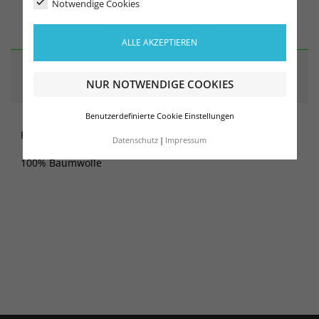
Notwendige Cookies
BESCHREIBUNG
ALLE AKZEPTIEREN
ARTIKELDETAILS
NUR NOTWENDIGE COOKIES
Benutzerdefinierte Cookie Einstellungen
Radeberger SV "Paule Prelli" T-Shirt Junior
Datenschutz
Impressum
100% Baumwolle