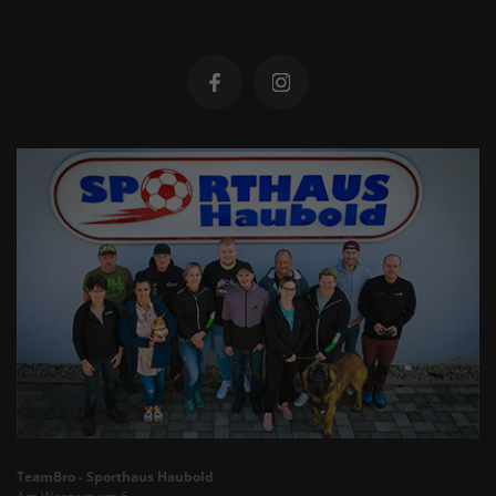
TeamBro - Sporthaus Haubold