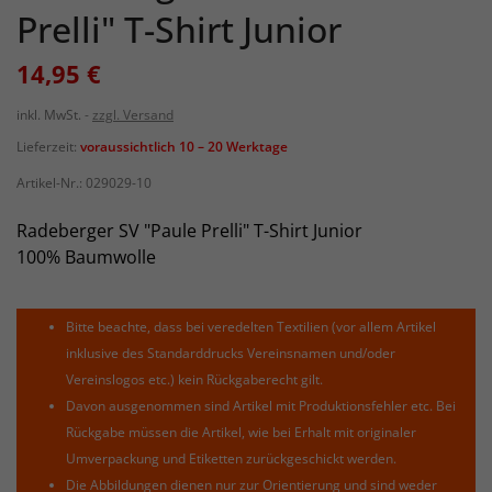
Prelli" T-Shirt Junior
14,95 €
inkl. MwSt.
zzgl. Versand
Lieferzeit:
voraussichtlich 10 – 20 Werktage
Artikel-Nr.:
029029-10
Radeberger SV "Paule Prelli" T-Shirt Junior
100% Baumwolle
Bitte beachte, dass bei veredelten Textilien (vor allem Artikel
inklusive des Standarddrucks Vereinsnamen und/oder
Vereinslogos etc.) kein Rückgaberecht gilt.
Davon ausgenommen sind Artikel mit Produktionsfehler etc. Bei
Rückgabe müssen die Artikel, wie bei Erhalt mit originaler
Umverpackung und Etiketten zurückgeschickt werden.
Die Abbildungen dienen nur zur Orientierung und sind weder