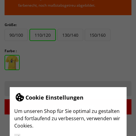
farbenecht, noch maßstabsgetreu abgebildet.
Größe:
90/100
110/120
130/140
150/160
Farbe :
-
+
Cookie Einstellungen

IN DEN WARENKORB
Um unseren Shop für Sie optimal zu gestalten
und fortlaufend zu verbessern, verwenden wir
Cookies.