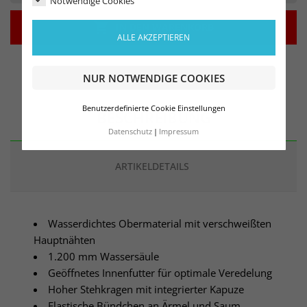
Notwendige Cookies

IN DEN WARENKORB
ALLE AKZEPTIEREN
NUR NOTWENDIGE COOKIES
Benutzerdefinierte Cookie Einstellungen
BESCHREIBUNG
Datenschutz
Impressum
ARTIKELDETAILS
Wasserdichtes Obermaterial mit verschweißten
Hauptnähten
1.200 mm Wassersäule
Geöffnetes Innenfutter für optimale Veredelung
Hoher Stehkragen mit integrierter Kapuze
Elastische Bündchen an Ärmel und Saum