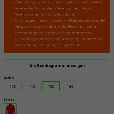
Bitte beachte, dass bei veredelten Textilien (vor allem Artikel
inklusive des Standarddrucks Vereinsnamen und/oder
Vereinslogos etc.) kein Rückgaberecht gilt.
Davon ausgenommen sind Artikel mit Produktionsfehler etc. Bei
Rückgabe müssen die Artikel, wie bei Erhalt mit originaler
Umverpackung und Etiketten zurückgeschickt werden.
Die Abbildungen dienen nur zur Orientierung und sind weder
farbenecht, noch maßstabsgetreu abgebildet.
Größendiagramm anzeigen
Größe:
128
140
152
164
Farbe :