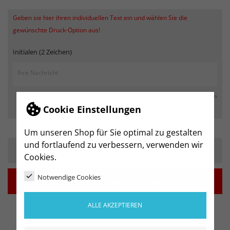
Geben sie hier ihren individuellen Text ein und wählen Sie die
gewünschte Druck-Option aus!
Initialen (2 Zeichen)
max. 250 Zeichen
Cookie Einstellungen
Um unseren Shop für Sie optimal zu gestalten
und fortlaufend zu verbessern, verwenden wir
-
+
Cookies.
Notwendige Cookies

IN DEN WARENKORB
ALLE AKZEPTIEREN