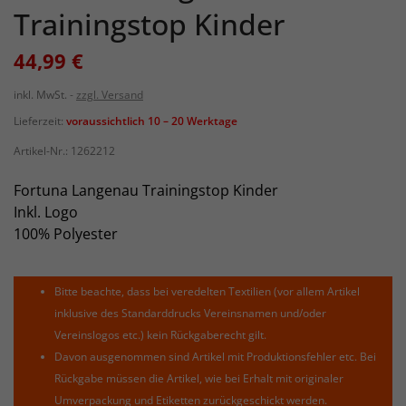
Trainingstop Kinder
44,99 €
inkl. MwSt.
zzgl. Versand
Lieferzeit:
voraussichtlich 10 – 20 Werktage
Artikel-Nr.:
1262212
Fortuna Langenau Trainingstop Kinder
Inkl. Logo
100% Polyester
Bitte beachte, dass bei veredelten Textilien (vor allem Artikel
inklusive des Standarddrucks Vereinsnamen und/oder
Vereinslogos etc.) kein Rückgaberecht gilt.
Davon ausgenommen sind Artikel mit Produktionsfehler etc. Bei
Rückgabe müssen die Artikel, wie bei Erhalt mit originaler
Umverpackung und Etiketten zurückgeschickt werden.