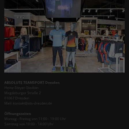
ABSOLUTE TEAMSPORT Dresden
Heinz-Steyer-Stadion
Magdeburger Straße 2
01067 Dresden
Mail: kontakt@ats-dresden.de
Öffnungszeiten
Montag - Freitag von 11:00 - 19:00 Uhr
Samstag von 10:00 - 14:00 Uhr