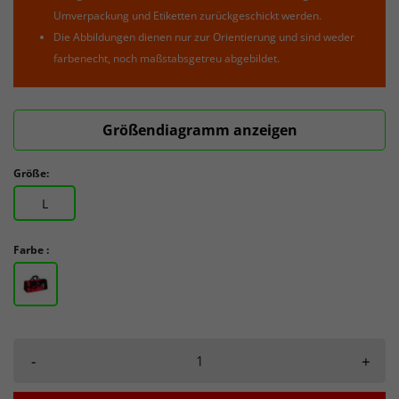
Umverpackung und Etiketten zurückgeschickt werden.
Die Abbildungen dienen nur zur Orientierung und sind weder
farbenecht, noch maßstabsgetreu abgebildet.
Größendiagramm anzeigen
Größe:
L
Farbe :
-
+