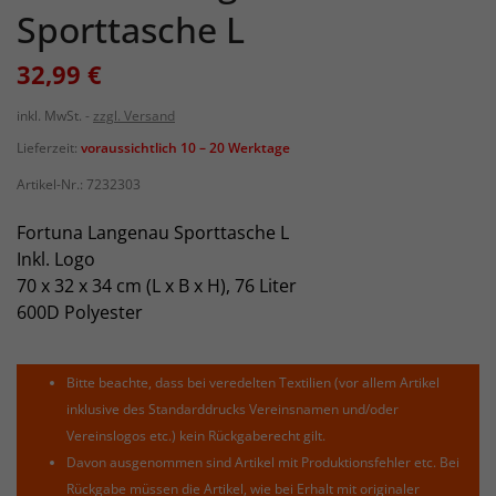
Sporttasche L
32,99 €
inkl. MwSt.
zzgl. Versand
Lieferzeit:
voraussichtlich 10 – 20 Werktage
Artikel-Nr.:
7232303
Fortuna Langenau Sporttasche L
Inkl. Logo
70 x 32 x 34 cm (L x B x H), 76 Liter
600D Polyester
Bitte beachte, dass bei veredelten Textilien (vor allem Artikel
inklusive des Standarddrucks Vereinsnamen und/oder
Vereinslogos etc.) kein Rückgaberecht gilt.
Davon ausgenommen sind Artikel mit Produktionsfehler etc. Bei
Rückgabe müssen die Artikel, wie bei Erhalt mit originaler