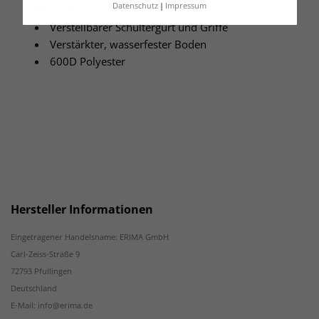
Datenschutz
Impressum
Kleinteile
Verstellbarer Schultergurt und Griffe
Verstärkter, wasserfester Boden
600D Polyester
Hersteller Informationen
Eingetragener Handelsname: ERIMA GmbH
Carl-Zeiss-Straße 9
72793 Pfullingen
Deutschland
E-Mail: info@erima.de