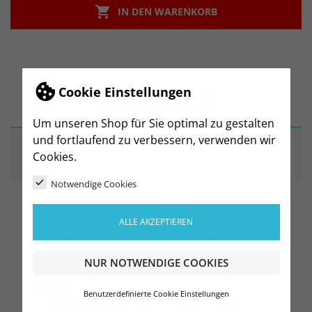

IN DEN WARENKORB
Cookie Einstellungen
BESCHREIBUNG
Um unseren Shop für Sie optimal zu gestalten
und fortlaufend zu verbessern, verwenden wir
ARTIKELDETAILS
Cookies.
Notwendige Cookies
ALLE AKZEPTIEREN
Größe L: 70 x 32 x 34 cm (L x B x H), 76 Liter
Belüftetes Nassfach für schmutzige Kleidung
NUR NOTWENDIGE COOKIES
Geräumiges Hauptfach und praktische
Seitentaschen
Benutzerdefinierte Cookie Einstellungen
Reißverschlusstaschen innen für wichtige