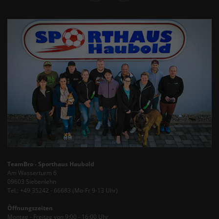
TeamBro - Sporthaus Haubold
Am Wasserturm 6
09603 Siebenlehn
Tel.: +49 35242 - 66683 (Mo-Fr 9-13 Uhr)
Öffnungszeiten
Montag - Freitag von 9:00 - 16:00 Uhr