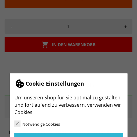
-
+

IN DEN WARENKORB
Cookie Einstellungen
BESCHREIBUNG
Um unseren Shop für Sie optimal zu gestalten
und fortlaufend zu verbessern, verwenden wir
ARTIKELDETAILS
Cookies.
Notwendige Cookies
Hochwertiges nachfüllbares Feuerzeug mit der einfachen