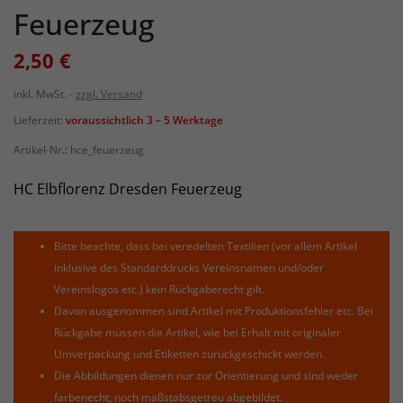
Feuerzeug
2,50 €
inkl. MwSt.
zzgl. Versand
Lieferzeit:
voraussichtlich 3 – 5 Werktage
Artikel-Nr.:
hce_feuerzeug
HC Elbflorenz Dresden Feuerzeug
Bitte beachte, dass bei veredelten Textilien (vor allem Artikel
inklusive des Standarddrucks Vereinsnamen und/oder
Vereinslogos etc.) kein Rückgaberecht gilt.
Davon ausgenommen sind Artikel mit Produktionsfehler etc. Bei
Rückgabe müssen die Artikel, wie bei Erhalt mit originaler
Umverpackung und Etiketten zurückgeschickt werden.
Die Abbildungen dienen nur zur Orientierung und sind weder
farbenecht, noch maßstabsgetreu abgebildet.