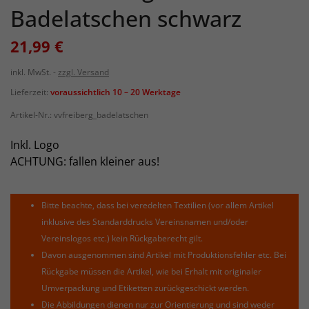
Badelatschen schwarz
21,99 €
inkl. MwSt.
zzgl. Versand
Lieferzeit:
voraussichtlich 10 – 20 Werktage
Artikel-Nr.:
vvfreiberg_badelatschen
Inkl. Logo
ACHTUNG: fallen kleiner aus!
Bitte beachte, dass bei veredelten Textilien (vor allem Artikel
inklusive des Standarddrucks Vereinsnamen und/oder
Vereinslogos etc.) kein Rückgaberecht gilt.
Davon ausgenommen sind Artikel mit Produktionsfehler etc. Bei
Rückgabe müssen die Artikel, wie bei Erhalt mit originaler
Umverpackung und Etiketten zurückgeschickt werden.
Die Abbildungen dienen nur zur Orientierung und sind weder