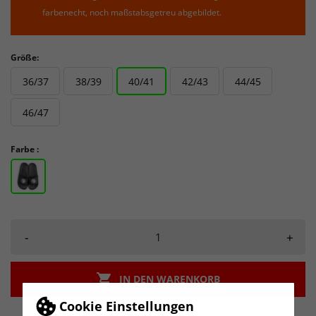
farbenecht, noch maßstabsgetreu abgebildet.
Größe:
36/37
38/39
40/41
42/43
44/45
46/47
Farbe :
-
+

IN DEN WARENKORB
Cookie Einstellungen