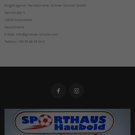
Eingetragener Handelsname: Gröner-Schulze GmbH
Sarirstraße 5
12529 Schönefeld
Deutschland
E-Mail: info@groener-schulze.com
Telefon: +49 30 68 29 54-0