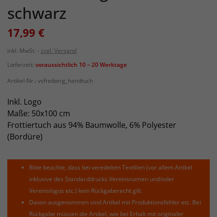
schwarz
17,99 €
inkl. MwSt.
zzgl. Versand
Lieferzeit:
voraussichtlich 10 – 20 Werktage
Artikel-Nr.:
vvfreiberg_handtuch
Inkl. Logo
Maße: 50x100 cm
Frottiertuch aus 94% Baumwolle, 6% Polyester
(Bordüre)
Bitte beachte, dass bei veredelten Textilien (vor allem Artikel
inklusive des Standarddrucks Vereinsnamen und/oder
Vereinslogos etc.) kein Rückgaberecht gilt.
Davon ausgenommen sind Artikel mit Produktionsfehler etc. Bei
Rückgabe müssen die Artikel, wie bei Erhalt mit originaler