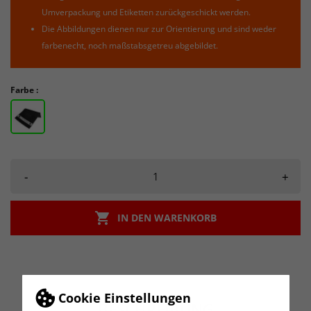
Umverpackung und Etiketten zurückgeschickt werden.
Die Abbildungen dienen nur zur Orientierung und sind weder
farbenecht, noch maßstabsgetreu abgebildet.
Farbe :
-
+

IN DEN WARENKORB
Cookie Einstellungen
BESCHREIBUNG