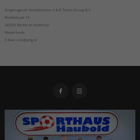
Eingetragener Handelsname: A & R Textile Group B.V.
Braillestraat 14
2652XV Berkel en Rodenrijs
Niederlande
E-Mail: info@artg.nl