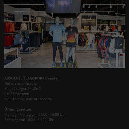
ABSOLUTE TEAMSPORT Dresden
Heinz-Steyer-Stadion
Magdeburger Straße 2
01067 Dresden
Mail: kontakt@ats-dresden.de
Öffnungszeiten
Montag - Freitag von 11:00 - 19:00 Uhr
Samstag von 10:00 - 14:00 Uhr