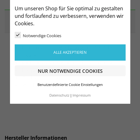
Um unseren Shop für Sie optimal zu gestalten
und fortlaufend zu verbessern, verwenden wir
ARTIKELDETAILS
Cookies.
Notwendige Cookies
Frottiertuch aus 94% Baumwolle, 6% Polyester
ALLE AKZEPTIEREN
(Bordüre)
Mit bedruckbarer weißer Polyester-Bordüre
Entspricht Ökotex Klasse I
NUR NOTWENDIGE COOKIES
Qualität 400 g/qm
Waschbar bis 60°C
Benutzerdefinierte Cookie Einstellungen
Datenschutz
Impressum
Hersteller Informationen