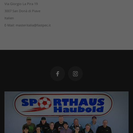
Via Giorgio La Pira 19
3007 San Donà di Piave
Italien
E-Mail: masteritalia@fastpec.it