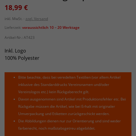
18,99 €
inkl. MwSt.
zzgl. Versand
Lieferzeit:
voraussichtlich 10 – 20 Werktage
Artikel-Nr.:
AT423
Inkl. Logo
100% Polyester
Bitte beachte, dass bei veredelten Textilien (vor allem Artikel
inklusive des Standarddrucks Vereinsnamen und/oder
Vereinslogos etc.) kein Rückgaberecht gilt.
Davon ausgenommen sind Artikel mit Produktionsfehler etc. Bei
Rückgabe müssen die Artikel, wie bei Erhalt mit originaler
Umverpackung und Etiketten zurückgeschickt werden.
Die Abbildungen dienen nur zur Orientierung und sind weder
farbenecht, noch maßstabsgetreu abgebildet.