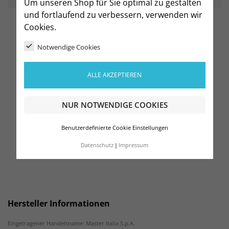
Um unseren Shop für Sie optimal zu gestalten
und fortlaufend zu verbessern, verwenden wir
Cookies.
Recycelter Polyester
100% Polyester
Notwendige Cookies
Kunststoffverschluss
5-Panel
ALLE AKZEPTIEREN
Verstärkte Front
UV-Schutz
Caps mit Verschluss
NUR NOTWENDIGE COOKIES
One Size
Benutzerdefinierte Cookie Einstellungen
Datenschutz
Impressum
Hersteller Informationen
Eingetragener Handelsname: Master Italia S.p.A.