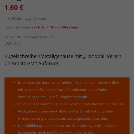
1,60 €
inkl. MwSt.
zzgl. Versand
Lieferzeit:
voraussichtlich 10 – 20 Werktage
Artikel-Nr.:
hvc-kugelschreiber
EAN13:
0
Kugelschreiber/Metallgehäuse mit „Handball Verein
Chemnitz e.V.“ Aufdruck.
Bitte beachte, dass bei veredelten Textilien (vor allem Artikel
inklusive des Standarddrucks Vereinsnamen und/oder
Vereinslogos etc.) kein Rückgaberecht gilt.
Davon ausgenommen sind Artikel mit Produktionsfehler etc. Bei
Rückgabe müssen die Artikel, wie bei Erhalt mit originaler
Umverpackung und Etiketten zurückgeschickt werden.
Die Abbildungen dienen nur zur Orientierung und sind weder
farbenecht, noch maßstabsgetreu abgebildet.