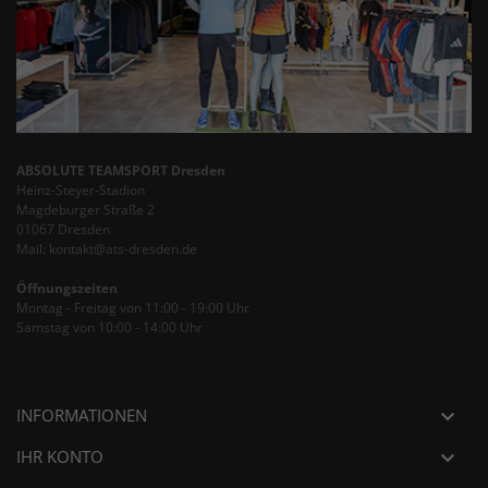
ABSOLUTE TEAMSPORT Dresden
Heinz-Steyer-Stadion
Magdeburger Straße 2
01067 Dresden
Mail: kontakt@ats-dresden.de
Öffnungszeiten
Montag - Freitag von 11:00 - 19:00 Uhr
Samstag von 10:00 - 14:00 Uhr
INFORMATIONEN

IHR KONTO
