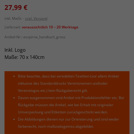
27,99 €
inkl. MwSt.
zzgl. Versand
Lieferzeit:
voraussichtlich 10 – 20 Werktage
Artikel-Nr.:
esvpirna_handtuch_gross
Inkl. Logo
Maße: 70 x 140cm
Bitte beachte, dass bei veredelten Textilien (vor allem Artikel
inklusive des Standarddrucks Vereinsnamen und/oder
Vereinslogos etc.) kein Rückgaberecht gilt.
Davon ausgenommen sind Artikel mit Produktionsfehler etc. Bei
Rückgabe müssen die Artikel, wie bei Erhalt mit originaler
Umverpackung und Etiketten zurückgeschickt werden.
Die Abbildungen dienen nur zur Orientierung und sind weder
farbenecht, noch maßstabsgetreu abgebildet.