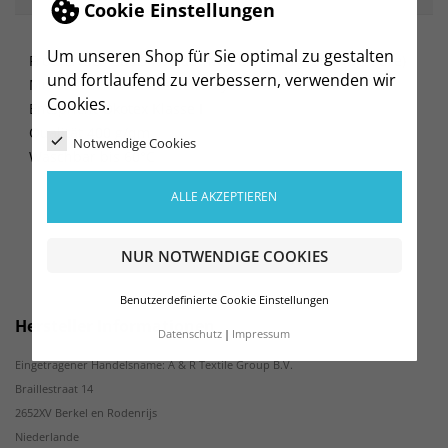
Cookie Einstellungen
Um unseren Shop für Sie optimal zu gestalten
Frottiertuch aus 94% Baumwolle, 6% Polyester (Bordüre)
und fortlaufend zu verbessern, verwenden wir
Mit bedruckbarer weißer Polyester-Bordüre
Cookies.
Entspricht Ökotex Klasse I
Qualität 400 g/qm
Notwendige Cookies
Waschbar bis 60°C
ALLE AKZEPTIEREN
NUR NOTWENDIGE COOKIES
Benutzerdefinierte Cookie Einstellungen
Hersteller Informationen
Datenschutz
Impressum
Eingetragener Handelsname: A & R Textile Group B.V.
Braillestraat 14
2652XV Berkel en Rodenrijs
Niederlande