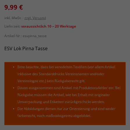
9,99 €
inkl. MwSt.
zzgl. Versand
Lieferzeit:
voraussichtlich 10 – 20 Werktage
Artikel-Nr.:
esvpirna_tasse
ESV Lok Pirna Tasse
Bitte beachte, dass bei veredelten Textilien (vor allem Artikel
inklusive des Standarddrucks Vereinsnamen und/oder
Vereinslogos etc.) kein Rückgaberecht gilt.
Davon ausgenommen sind Artikel mit Produktionsfehler etc. Bei
Rückgabe müssen die Artikel, wie bei Erhalt mit originaler
Umverpackung und Etiketten zurückgeschickt werden.
Die Abbildungen dienen nur zur Orientierung und sind weder
farbenecht, noch maßstabsgetreu abgebildet.