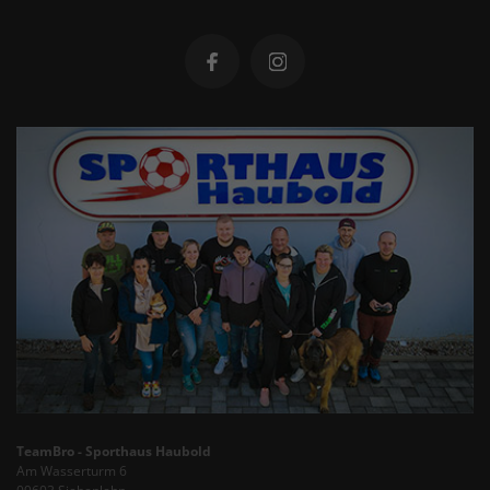
TeamBro - Sporthaus Haubold
Am Wasserturm 6