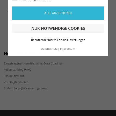
ESV Lok Pirna Tasse
ALLE AKZEPTIEREN
NUR NOTWENDIGE COOKIES
Benutzerdefinierte Cookie Einstellungen
Datenschutz
Impressum
Hersteller Informationen
Eingetragener Handelsname: Orca Coatings
46595 Landing Pkwy
94538 Fremont
Vereinigte Staaten
E-Mail: Sales@orcacoatings.com