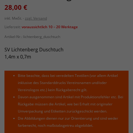
28,00 €
inkl. MwSt.
zzgl. Versand
Lieferzeit:
voraussichtlich 10 – 20 Werktage
Artikel-Nr.:
lichtenberg_duschtuch
SV Lichtenberg Duschtuch
1,4m x 0,7m
Bitte beachte, dass bei veredelten Textilien (vor allem Artikel
inklusive des Standarddrucks Vereinsnamen und/oder
Vereinslogos etc.) kein Rückgaberecht gilt.
Davon ausgenommen sind Artikel mit Produktionsfehler etc. Bei
Rückgabe müssen die Artikel, wie bei Erhalt mit originaler
Umverpackung und Etiketten zurückgeschickt werden.
Die Abbildungen dienen nur zur Orientierung und sind weder
farbenecht, noch maßstabsgetreu abgebildet.