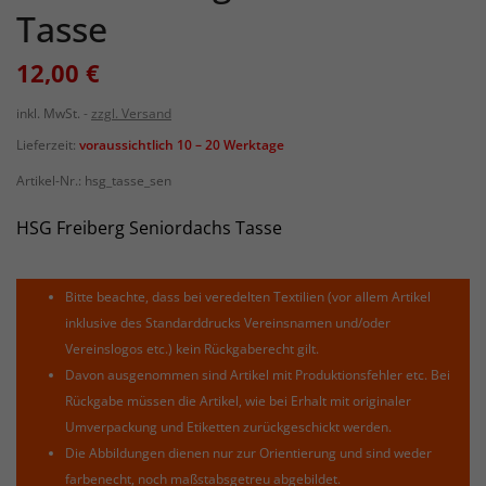
Tasse
12,00 €
inkl. MwSt.
zzgl. Versand
Lieferzeit:
voraussichtlich 10 – 20 Werktage
Artikel-Nr.:
hsg_tasse_sen
HSG Freiberg Seniordachs Tasse
Bitte beachte, dass bei veredelten Textilien (vor allem Artikel
inklusive des Standarddrucks Vereinsnamen und/oder
Vereinslogos etc.) kein Rückgaberecht gilt.
Davon ausgenommen sind Artikel mit Produktionsfehler etc. Bei
Rückgabe müssen die Artikel, wie bei Erhalt mit originaler
Umverpackung und Etiketten zurückgeschickt werden.
Die Abbildungen dienen nur zur Orientierung und sind weder
farbenecht, noch maßstabsgetreu abgebildet.