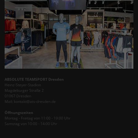
ABSOLUTE TEAMSPORT Dresden
Heinz-Steyer-Stadion
Magdeburger Straße 2
01067 Dresden
Mail: kontakt@ats-dresden.de
Öffnungszeiten
Montag - Freitag von 11:00 - 19:00 Uhr
Samstag von 10:00 - 14:00 Uhr