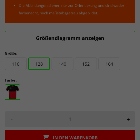
Die Abbildungen dienen nur zur Orientierung und sind weder
farbenecht, noch maßstabsgetreu abgebildet.
Größendiagramm anzeigen
Größe:
116
128
140
152
164
Farbe :
-
+

IN DEN WARENKORB