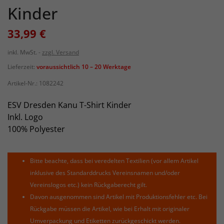
Kinder
33,99 €
inkl. MwSt.
zzgl. Versand
Lieferzeit:
voraussichtlich 10 – 20 Werktage
Artikel-Nr.:
1082242
ESV Dresden Kanu T-Shirt Kinder
Inkl. Logo
100% Polyester
Bitte beachte, dass bei veredelten Textilien (vor allem Artikel
inklusive des Standarddrucks Vereinsnamen und/oder
Vereinslogos etc.) kein Rückgaberecht gilt.
Davon ausgenommen sind Artikel mit Produktionsfehler etc. Bei
Rückgabe müssen die Artikel, wie bei Erhalt mit originaler
Umverpackung und Etiketten zurückgeschickt werden.