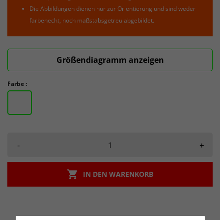
Die Abbildungen dienen nur zur Orientierung und sind weder
farbenecht, noch maßstabsgetreu abgebildet.
Größendiagramm anzeigen
Farbe :
-
+

IN DEN WARENKORB