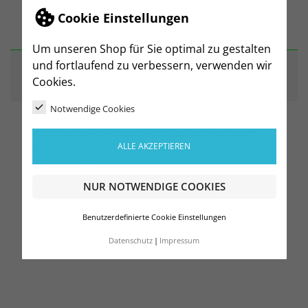
Cookie Einstellungen
BESCHREIBUNG
Um unseren Shop für Sie optimal zu gestalten
und fortlaufend zu verbessern, verwenden wir
ARTIKELDETAILS
Cookies.
Notwendige Cookies
Abnehmbare Netztasche zur Ballaufbewahrung
ALLE AKZEPTIEREN
Hauptfach mit doppeltem Reißverschluss
Bodenfach zur separaten Aufbewahrung deiner
Schuhe
NUR NOTWENDIGE COOKIES
Gepolsterte, verstellbare Schultergurte
Seitliche Netztaschen für Trinkflasche und Kleinteile
Benutzerdefinierte Cookie Einstellungen
Größe: 30L x 18B x 45H
Datenschutz
Impressum
600D Polyester