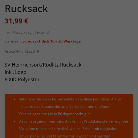
Rucksack
31,99 €
inkl. MwSt.
zzgl. Versand
Lieferzeit:
voraussichtlich 10 – 20 Werktage
Artikel-Nr.:
7232319
SV Heinrichsort/Rödlitz Rucksack
Inkl. Logo
600D Polyester
Bitte beachte, dass bei veredelten Textilien (vor allem Artikel
inklusive des Standarddrucks Vereinsnamen und/oder
Vereinslogos etc.) kein Rückgaberecht gilt.
Davon ausgenommen sind Artikel mit Produktionsfehler etc. Bei
Rückgabe müssen die Artikel, wie bei Erhalt mit originaler
Umverpackung und Etiketten zurückgeschickt werden.