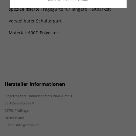
speziell fixierte Tragegurte für längere Haltbarkeit
verstellbarer Schultergurt
Material: 600D Polyester
Hersteller Informationen
Eingetragener Handelsname: ERIMA GmbH
Carl-Zeiss-Straße 9
72793 Pfullingen
Deutschland
E-Mail: info@erima.de