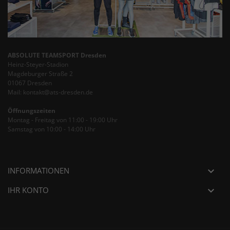
ABSOLUTE TEAMSPORT Dresden
Heinz-Steyer-Stadion
Magdeburger Straße 2
01067 Dresden
Mail: kontakt@ats-dresden.de
Öffnungszeiten
Montag - Freitag von 11:00 - 19:00 Uhr
Samstag von 10:00 - 14:00 Uhr
INFORMATIONEN

IHR KONTO
