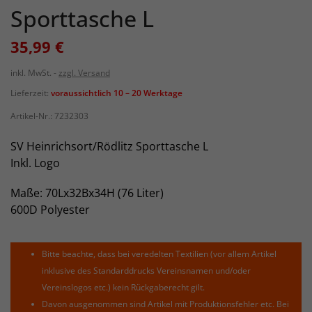
Sporttasche L
35,99 €
inkl. MwSt.
zzgl. Versand
Lieferzeit:
voraussichtlich 10 – 20 Werktage
Artikel-Nr.:
7232303
SV Heinrichsort/Rödlitz Sporttasche L
Inkl. Logo
Maße: 70Lx32Bx34H (76 Liter)
600D Polyester
Bitte beachte, dass bei veredelten Textilien (vor allem Artikel
inklusive des Standarddrucks Vereinsnamen und/oder
Vereinslogos etc.) kein Rückgaberecht gilt.
Davon ausgenommen sind Artikel mit Produktionsfehler etc. Bei