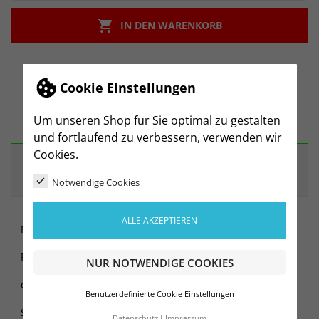

IN DEN WARENKORB
Cookie Einstellungen
BESCHREIBUNG
Um unseren Shop für Sie optimal zu gestalten
und fortlaufend zu verbessern, verwenden wir
Cookies.
ARTIKELDETAILS
Notwendige Cookies
ALLE AKZEPTIEREN
Maße: 70Lx32Bx34H (76 Liter)
Raumwunder in stylischem Design.
NUR NOTWENDIGE COOKIES
optimale Konstruktion für größtmöglichen Stauraum
Benutzerdefinierte Cookie Einstellungen
Seitentasche mit integriertem Nassfach und Belüftung
Datenschutz
Impressum