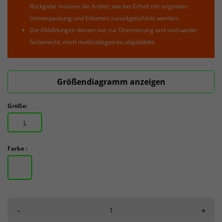
Rückgabe müssen die Artikel, wie bei Erhalt mit originaler
Umverpackung und Etiketten zurückgeschickt werden.
Die Abbildungen dienen nur zur Orientierung und sind weder
farbenecht, noch maßstabsgetreu abgebildet.
Größendiagramm anzeigen
Größe:
L
Farbe :
-
+