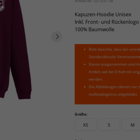
Artikel-Nr.:
021031-38
Kapuzen-Hoodie Unisex
Inkl. Front- und Rückenlogo
100% Baumwolle
Bitte beachte, dass bei verede
Standarddrucks Vereinsnamen 
Davon ausgenommen sind Arti
Artikel, wie bei Erhalt mit o
werden.
Die Abbildungen dienen nur z
maßstabsgetreu abgebildet.
Größe:
XS
S
M