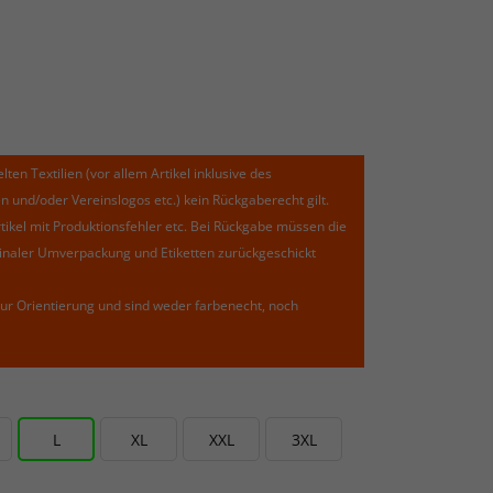
lten Textilien (vor allem Artikel inklusive des
und/oder Vereinslogos etc.) kein Rückgaberecht gilt.
kel mit Produktionsfehler etc. Bei Rückgabe müssen die
riginaler Umverpackung und Etiketten zurückgeschickt
ur Orientierung und sind weder farbenecht, noch
L
XL
XXL
3XL