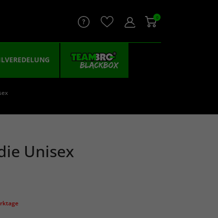
0
ILVEREDELUNG
sex
ie Unisex
erktage