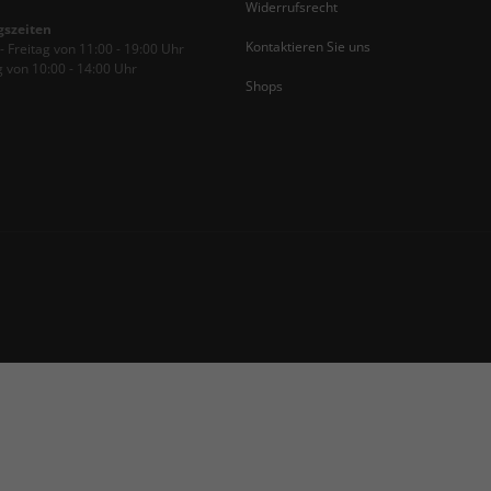
Widerrufsrecht
gszeiten
Kontaktieren Sie uns
 Freitag von 11:00 - 19:00 Uhr
 von 10:00 - 14:00 Uhr
Shops