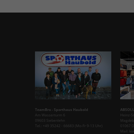
TeamBro - Sporthaus Haubold
ABSOLU
Am Wasserturm 6
Heinz-S
09603 Siebenlehn
Magdebu
Tel.: +49 35242 - 66683 (Mo-Fr 9-13 Uhr)
01067 
Mail: k