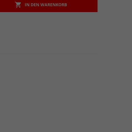

IN DEN WARENKORB