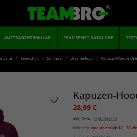
AUFTRAGSFORMULAR
TEAMSPORT KATALOGE
TEXT
artseite
Teamshop
SC Riesa
Drachenboot
Kapuzen-Hoodie Uni
Kapuzen-Hood
28,99 €
inkl. MwSt.
zzgl. Versand
Lieferzeit:
voraussichtlich 10 – 20 W