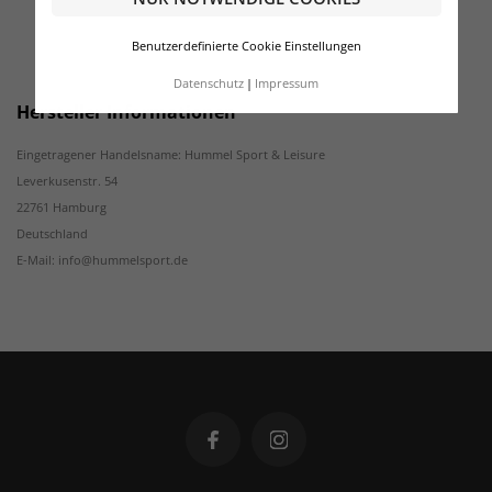
Benutzerdefinierte Cookie Einstellungen
Datenschutz
Impressum
Hersteller Informationen
Eingetragener Handelsname: Hummel Sport & Leisure
Leverkusenstr. 54
22761 Hamburg
Deutschland
E-Mail: info@hummelsport.de