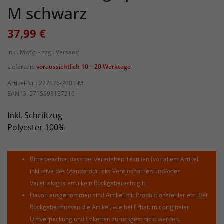
M schwarz
37,99 €
inkl. MwSt.
zzgl. Versand
Lieferzeit:
voraussichtlich 10 – 20 Werktage
Artikel-Nr.:
227176-2001-M
EAN13:
5715598137216
Inkl. Schriftzug
Polyester 100%
Bitte beachte, dass bei veredelten Textilien (vor allem Artikel
inklusive des Standarddrucks Vereinsnamen und/oder
Vereinslogos etc.) kein Rückgaberecht gilt.
Davon ausgenommen sind Artikel mit Produktionsfehler etc. Bei
Rückgabe müssen die Artikel, wie bei Erhalt mit originaler
Umverpackung und Etiketten zurückgeschickt werden.