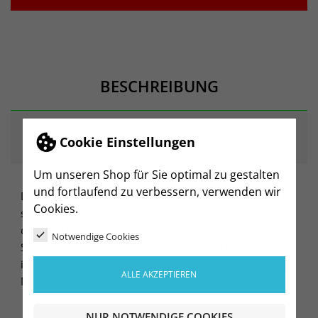
BESCHREIBUNG
ARTIKELDETAILS
Cookie Einstellungen
Um unseren Shop für Sie optimal zu gestalten
und fortlaufend zu verbessern, verwenden wir
Dieser Rucksack ist für den aktiven Alltag konzipiert. Der
Cookies.
stabilisierende Boden sorgt für Formbeständigkeit und
erhöhte Haltbarkeit, während die verstellbaren
Notwendige Cookies
Schultergurte optimalen Komfort bieten. Die Tasche ist
ideal für sowohl Sport als auch den täglichen Gebrauch.
ALLE AKZEPTIEREN
Main material: Polyester 100%, Total: Polyester 100%
NUR NOTWENDIGE COOKIES