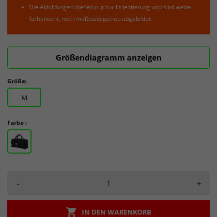
Die Abbildungen dienen nur zur Orientierung und sind weder
farbenecht, noch maßstabsgetreu abgebildet.
Größendiagramm anzeigen
Größe:
M
Farbe :
-
+

IN DEN WARENKORB