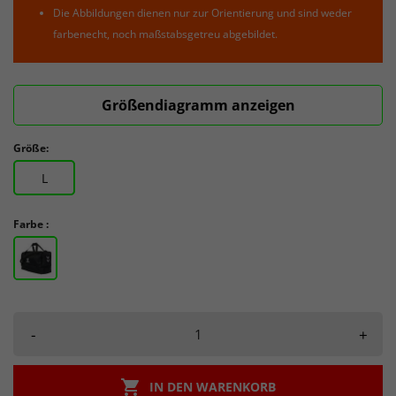
Die Abbildungen dienen nur zur Orientierung und sind weder
farbenecht, noch maßstabsgetreu abgebildet.
Größendiagramm anzeigen
Größe:
L
Farbe :
-
+

IN DEN WARENKORB