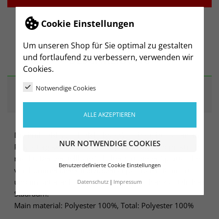
Cookie Einstellungen
Um unseren Shop für Sie optimal zu gestalten
BESCHREIBUNG
und fortlaufend zu verbessern, verwenden wir
Cookies.
Notwendige Cookies
ARTIKELDETAILS
ALLE AKZEPTIEREN
Die hmlCORE 2.0 SPORTS BAG W.SC besteht aus einem
NUR NOTWENDIGE COOKIES
Polyestergewebe, was sie strapazierfähig und praktisch
macht. Der verstellbare Schultergurt dieser Sporttasche
Benutzerdefinierte Cookie Einstellungen
von hummel bietet individuell anpassbaren Komfort
und im unteren Fach findest du praktischen zusätzlichen
Datenschutz
Impressum
Stauraum.
Main material: Polyester 100%, Total: Polyester 100%