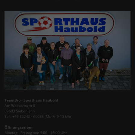
TeamBro - Sporthaus Haubold
Am Wasserturm 6
09603 Siebenlehn
Tel.: +49 35242 - 66683 (Mo-Fr 9-13 Uhr)
Öffnungszeiten
Montag - Freitag von 9:00 - 16:00 Uhr