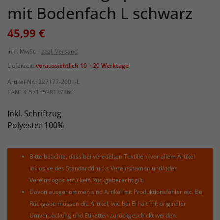
mit Bodenfach L schwarz
45,99 €
inkl. MwSt.
zzgl. Versand
Lieferzeit:
voraussichtlich 10 – 20 Werktage
Artikel-Nr.:
227177-2001-L
EAN13:
5715598137360
Inkl. Schriftzug
Polyester 100%
Bitte beachte, dass bei veredelten Textilien (vor allem Artikel
inklusive des Standarddrucks Vereinsnamen und/oder
Vereinslogos etc.) kein Rückgaberecht gilt.
Davon ausgenommen sind Artikel mit Produktionsfehler etc. Bei
Rückgabe müssen die Artikel, wie bei Erhalt mit originaler
Umverpackung und Etiketten zurückgeschickt werden.