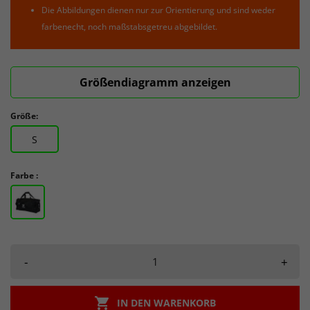
Die Abbildungen dienen nur zur Orientierung und sind weder
farbenecht, noch maßstabsgetreu abgebildet.
Größendiagramm anzeigen
Größe:
S
Farbe :
-
+

IN DEN WARENKORB