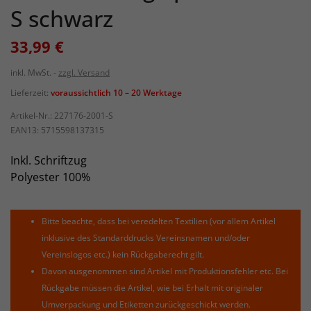
S schwarz
33,99 €
inkl. MwSt.
zzgl. Versand
Lieferzeit:
voraussichtlich 10 – 20 Werktage
Artikel-Nr.:
227176-2001-S
EAN13:
5715598137315
Inkl. Schriftzug
Polyester 100%
Bitte beachte, dass bei veredelten Textilien (vor allem Artikel
inklusive des Standarddrucks Vereinsnamen und/oder
Vereinslogos etc.) kein Rückgaberecht gilt.
Davon ausgenommen sind Artikel mit Produktionsfehler etc. Bei
Rückgabe müssen die Artikel, wie bei Erhalt mit originaler
Umverpackung und Etiketten zurückgeschickt werden.