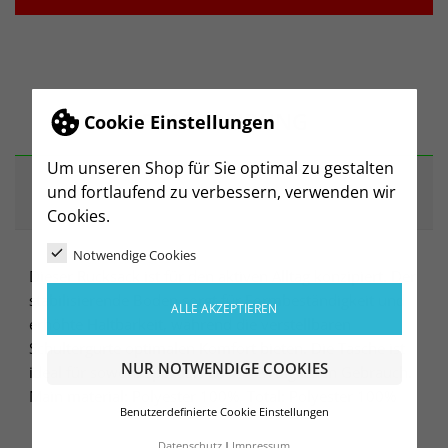
BESCHREIBUNG
Cookie Einstellungen
Um unseren Shop für Sie optimal zu gestalten
und fortlaufend zu verbessern, verwenden wir
ARTIKELDETAILS
Cookies.
Notwendige Cookies
Dieser Rucksack ist für den aktiven Alltag konzipiert. Der
stabilisierende Boden sorgt für Formbeständigkeit und
ALLE AKZEPTIEREN
erhöhte Haltbarkeit, während die verstellbaren
Schultergurte optimalen Komfort bieten. Die Tasche ist
NUR NOTWENDIGE COOKIES
ideal für sowohl Sport als auch den täglichen Gebrauch.
Main material: Polyester 100%, Total: Polyester 100%
Benutzerdefinierte Cookie Einstellungen
Datenschutz
Impressum