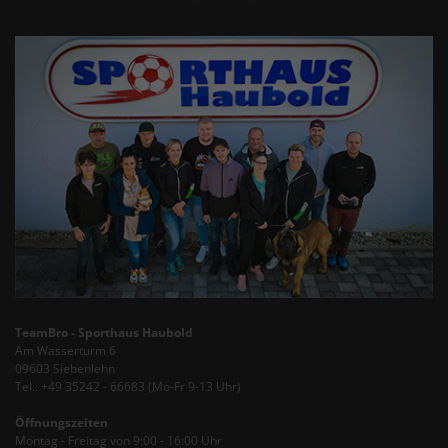
TeamBro - Sporthaus Haubold
Am Wasserturm 6
09603 Siebenlehn
Tel.: +49 35242 - 66683 (Mo-Fr 9-13 Uhr)
Öffnungszeiten
Montag - Freitag von 9:00 - 16:00 Uhr