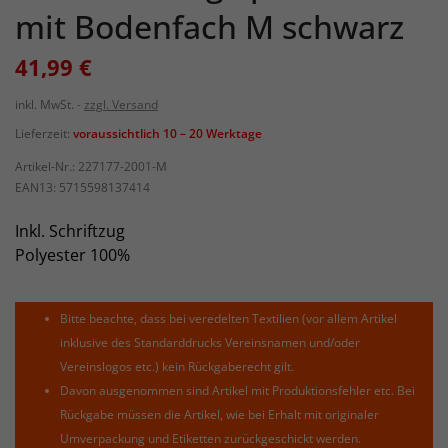
mit Bodenfach M schwarz
41,99 €
inkl. MwSt.
zzgl. Versand
Lieferzeit:
voraussichtlich 10 – 20 Werktage
Artikel-Nr.:
227177-2001-M
EAN13:
5715598137414
Inkl. Schriftzug
Polyester 100%
Bitte beachte, dass bei veredelten Textilien (vor allem Artikel
inklusive des Standarddrucks Vereinsnamen und/oder
Vereinslogos etc.) kein Rückgaberecht gilt.
Davon ausgenommen sind Artikel mit Produktionsfehler etc. Bei
Rückgabe müssen die Artikel, wie bei Erhalt mit originaler
Umverpackung und Etiketten zurückgeschickt werden.