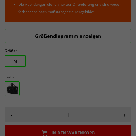
Die Abbildungen dienen nur zur Orientierung und sind weder
farbenecht, noch maßstabsgetreu abgebildet.
Größendiagramm anzeigen
Größe:
M
Farbe :
-
+

IN DEN WARENKORB