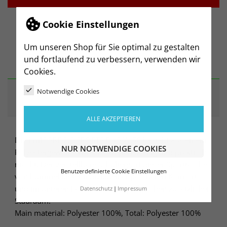
Cookie Einstellungen
Um unseren Shop für Sie optimal zu gestalten
BESCHREIBUNG
und fortlaufend zu verbessern, verwenden wir
Cookies.
Notwendige Cookies
ARTIKELDETAILS
ALLE AKZEPTIEREN
Die hmlCORE 2.0 SPORTS BAG W.SC besteht aus einem
NUR NOTWENDIGE COOKIES
Polyestergewebe, was sie strapazierfähig und praktisch
macht. Der verstellbare Schultergurt dieser Sporttasche
Benutzerdefinierte Cookie Einstellungen
von hummel bietet individuell anpassbaren Komfort
und im unteren Fach findest du praktischen zusätzlichen
Datenschutz
Impressum
Stauraum.
Main material: Polyester 100%, Total: Polyester 100%