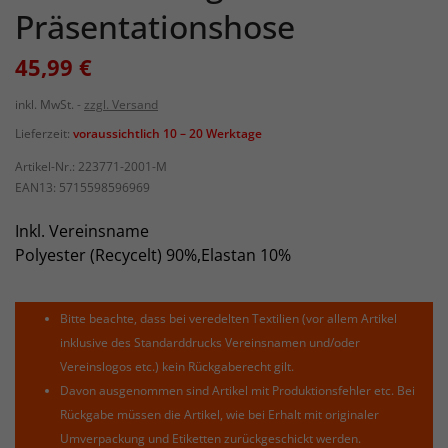
Präsentationshose
45,99 €
inkl. MwSt.
zzgl. Versand
Lieferzeit:
voraussichtlich 10 – 20 Werktage
Artikel-Nr.:
223771-2001-M
EAN13:
5715598596969
Inkl. Vereinsname
Polyester (Recycelt) 90%,Elastan 10%
Bitte beachte, dass bei veredelten Textilien (vor allem Artikel
inklusive des Standarddrucks Vereinsnamen und/oder
Vereinslogos etc.) kein Rückgaberecht gilt.
Davon ausgenommen sind Artikel mit Produktionsfehler etc. Bei
Rückgabe müssen die Artikel, wie bei Erhalt mit originaler
Umverpackung und Etiketten zurückgeschickt werden.