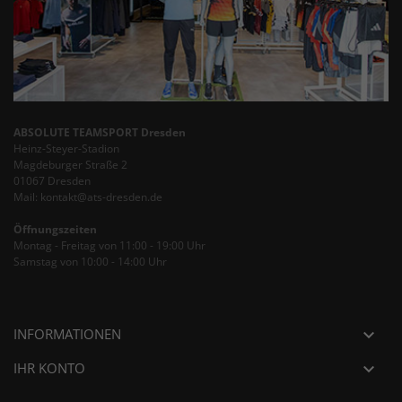
ABSOLUTE TEAMSPORT Dresden
Heinz-Steyer-Stadion
Magdeburger Straße 2
01067 Dresden
Mail: kontakt@ats-dresden.de
Öffnungszeiten
Montag - Freitag von 11:00 - 19:00 Uhr
Samstag von 10:00 - 14:00 Uhr
INFORMATIONEN

IHR KONTO
