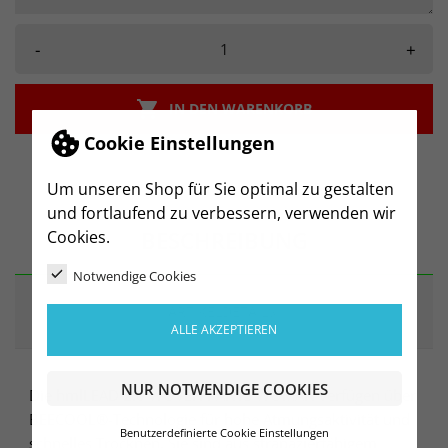
-
+

IN DEN WARENKORB
Cookie Einstellungen
Um unseren Shop für Sie optimal zu gestalten
und fortlaufend zu verbessern, verwenden wir
BESCHREIBUNG
Cookies.
Notwendige Cookies
ARTIKELDETAILS
ALLE AKZEPTIEREN
NUR NOTWENDIGE COOKIES
Die hmlLEAD 2.0 WOVEN PANTS WOMAN verfügen über
BEECOOL®-Technologie für hohe Atmungsaktivität und
Benutzerdefinierte Cookie Einstellungen
schnelles Trocknen. Sie sind aus strapazierfähigem