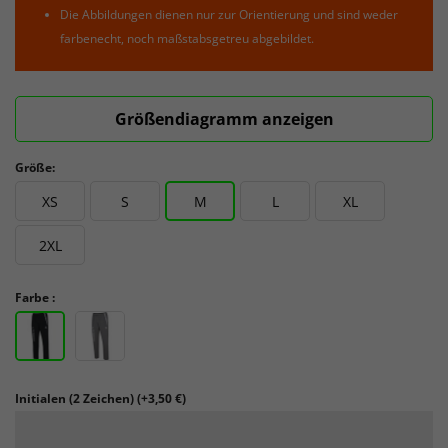
Die Abbildungen dienen nur zur Orientierung und sind weder
farbenecht, noch maßstabsgetreu abgebildet.
Größendiagramm anzeigen
Größe:
XS
S
M
L
XL
2XL
Farbe :
Initialen (2 Zeichen)
(+3,50 €)