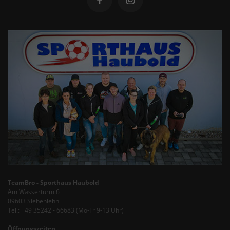
TeamBro - Sporthaus Haubold
Am Wasserturm 6
09603 Siebenlehn
Tel.: +49 35242 - 66683 (Mo-Fr 9-13 Uhr)
Öffnungszeiten