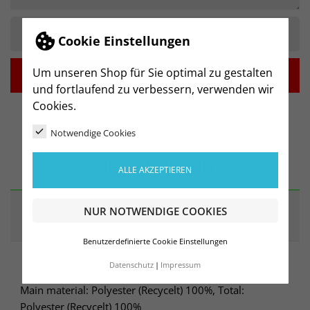
-
+
Cookie Einstellungen
Um unseren Shop für Sie optimal zu gestalten

IN DEN WARENKORB
und fortlaufend zu verbessern, verwenden wir
Cookies.
Notwendige Cookies
BESCHREIBUNG
ALLE AKZEPTIEREN
NUR NOTWENDIGE COOKIES
ARTIKELDETAILS
Benutzerdefinierte Cookie Einstellungen
Datenschutz
Impressum
Main material: Polyester (Recycelt) 100%, Total:
Polyester (Recycelt) 100%