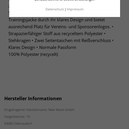
zwei Seitentaschen mit Reißverschluss bieten sicheren
Datenschutz
Impressum
Stauraum für Kleinkram. Darüber hinaus besticht die
Trainingsjacke durch ihr klares Design und bietet
ausreichend Platz für Vereins- und Sponsorenlogos. •
Strapazierfähiger Stoff aus recyceltem Polyester •
Stehkragen • Zwei Seitentaschen mit Reißverschluss •
Klares Design • Normale Passform
100% Polyester (recycelt)
Hersteller Informationen
Eingetragener Handelsname: New Wave GmbH
Geigelsteinstr. 10
83080 Oberaudorf