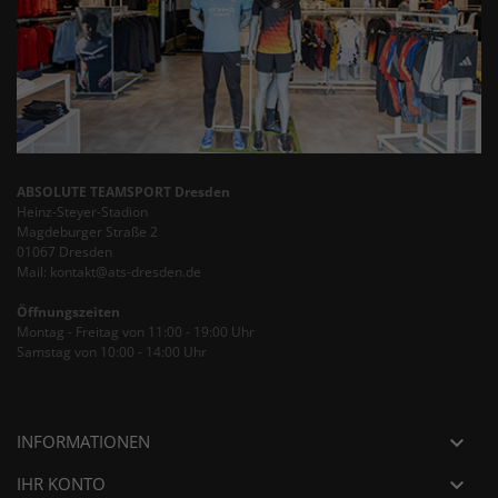
ABSOLUTE TEAMSPORT Dresden
Heinz-Steyer-Stadion
Magdeburger Straße 2
01067 Dresden
Mail: kontakt@ats-dresden.de
Öffnungszeiten
Montag - Freitag von 11:00 - 19:00 Uhr
Samstag von 10:00 - 14:00 Uhr
INFORMATIONEN

IHR KONTO
