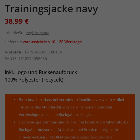
Trainingsjacke navy
38,99 €
inkl. MwSt.
zzgl. Versand
Lieferzeit:
voraussichtlich 10 – 20 Werktage
Artikel-Nr.:
1915349-390000-134
EAN13:
7318574098686
Inkl. Logo und Rückenaufdruck
100% Polyester (recycelt)
Bitte beachte, dass bei veredelten Textilien (vor allem Artikel
inklusive des Standarddrucks Vereinsnamen und/oder
Vereinslogos etc.) kein Rückgaberecht gilt.
Davon ausgenommen sind Artikel mit Produktionsfehler etc. Bei
Rückgabe müssen die Artikel, wie bei Erhalt mit originaler
Umverpackung und Etiketten zurückgeschickt werden.