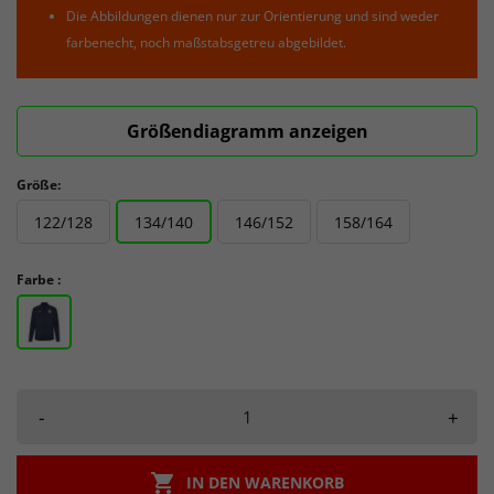
Die Abbildungen dienen nur zur Orientierung und sind weder
farbenecht, noch maßstabsgetreu abgebildet.
Größendiagramm anzeigen
Größe:
122/128
134/140
146/152
158/164
Farbe :
-
+

IN DEN WARENKORB