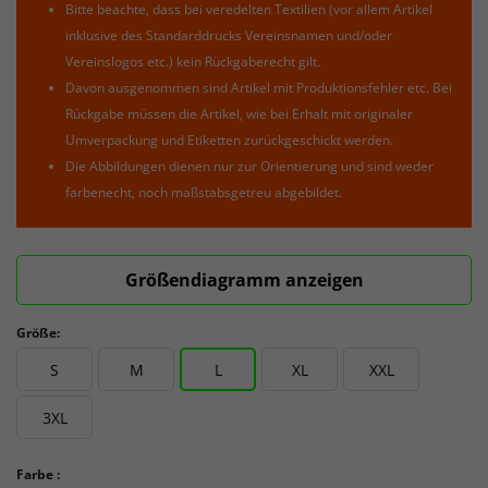
Bitte beachte, dass bei veredelten Textilien (vor allem Artikel
inklusive des Standarddrucks Vereinsnamen und/oder
Vereinslogos etc.) kein Rückgaberecht gilt.
Davon ausgenommen sind Artikel mit Produktionsfehler etc. Bei
Rückgabe müssen die Artikel, wie bei Erhalt mit originaler
Umverpackung und Etiketten zurückgeschickt werden.
Die Abbildungen dienen nur zur Orientierung und sind weder
farbenecht, noch maßstabsgetreu abgebildet.
Größendiagramm anzeigen
Größe:
S
M
L
XL
XXL
3XL
Farbe :