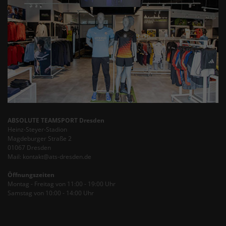
ABSOLUTE TEAMSPORT Dresden
Heinz-Steyer-Stadion
Magdeburger Straße 2
01067 Dresden
Mail: kontakt@ats-dresden.de
Öffnungszeiten
Montag - Freitag von 11:00 - 19:00 Uhr
Samstag von 10:00 - 14:00 Uhr