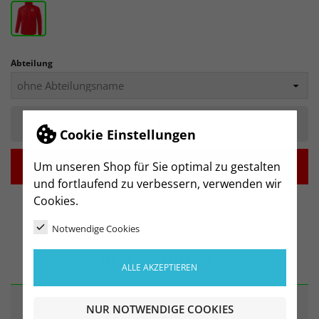
Abteilung
-
+
Cookie Einstellungen

Um unseren Shop für Sie optimal zu gestalten
IN DEN WARENKORB
und fortlaufend zu verbessern, verwenden wir
Cookies.
Notwendige Cookies
BESCHREIBUNG
ALLE AKZEPTIEREN
NUR NOTWENDIGE COOKIES
ARTIKELDETAILS