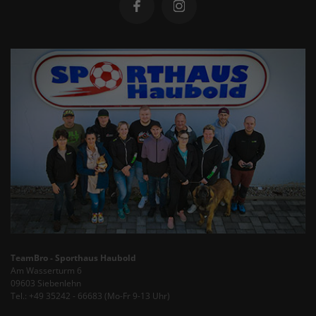
TeamBro - Sporthaus Haubold
Am Wasserturm 6
09603 Siebenlehn
Tel.: +49 35242 - 66683 (Mo-Fr 9-13 Uhr)