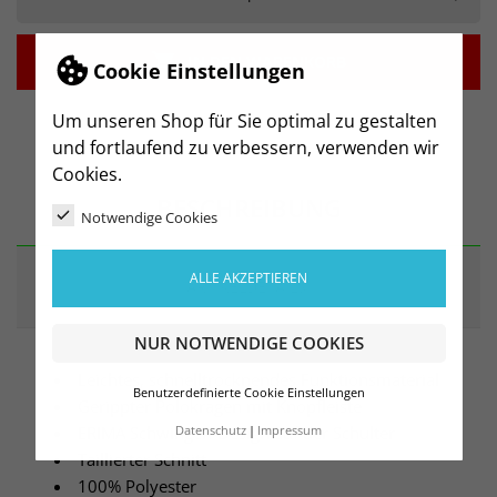

IN DEN WARENKORB
Cookie Einstellungen
Um unseren Shop für Sie optimal zu gestalten
und fortlaufend zu verbessern, verwenden wir
Cookies.
BESCHREIBUNG
Notwendige Cookies
ALLE AKZEPTIEREN
ARTIKELDETAILS
NUR NOTWENDIGE COOKIES
Leichtes, schnelltrocknendes Funktionsmaterial
Benutzerdefinierte Cookie Einstellungen
Gerippter Polokragen mit Knopfleiste
ERIMA Schwingen-Design auf der Schulter
Datenschutz
Impressum
Taillierter Schnitt
100% Polyester