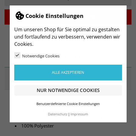
Cookie Einstellungen

IN DEN WARENKORB
Um unseren Shop für Sie optimal zu gestalten
und fortlaufend zu verbessern, verwenden wir
Cookies.
BESCHREIBUNG
Notwendige Cookies
ALLE AKZEPTIEREN
ARTIKELDETAILS
NUR NOTWENDIGE COOKIES
Leichtes, schnelltrocknendes Funktionsmaterial
Benutzerdefinierte Cookie Einstellungen
Gerippter Rundhalsausschnitt
Datenschutz
Impressum
ERIMA Schwingen-Design auf der Schulter
100% Polyester