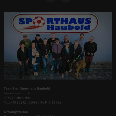
TeamBro - Sporthaus Haubold
Am Wasserturm 6
09603 Siebenlehn
Tel.: +49 35242 - 66683 (Mo-Fr 9-13 Uhr)
Öffnungszeiten