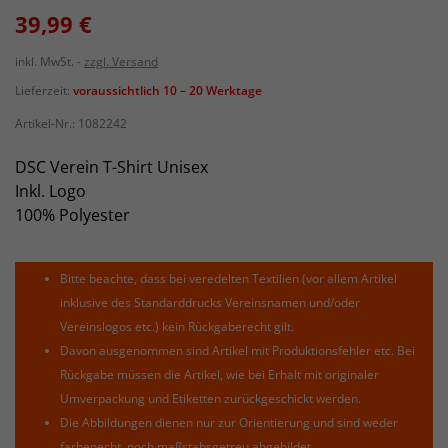
39,99 €
inkl. MwSt.
zzgl. Versand
Lieferzeit:
voraussichtlich 10 – 20 Werktage
Artikel-Nr.:
1082242
DSC Verein T-Shirt Unisex
Inkl. Logo
100% Polyester
Bitte beachte, dass bei veredelten Textilien (vor allem Artikel
inklusive des Standarddrucks Vereinsnamen und/oder
Vereinslogos etc.) kein Rückgaberecht gilt.
Davon ausgenommen sind Artikel mit Produktionsfehler etc. Bei
Rückgabe müssen die Artikel, wie bei Erhalt mit originaler
Umverpackung und Etiketten zurückgeschickt werden.
Die Abbildungen dienen nur zur Orientierung und sind weder
farbenecht, noch maßstabsgetreu abgebildet.