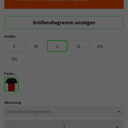
Größendiagramm anzeigen
Größe:
S
M
L
XL
XXL
3XL
Farbe :
Abteilung
-
+