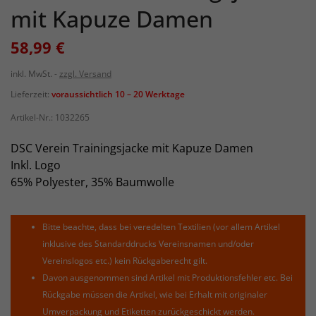
mit Kapuze Damen
58,99 €
inkl. MwSt.
zzgl. Versand
Lieferzeit:
voraussichtlich 10 – 20 Werktage
Artikel-Nr.:
1032265
DSC Verein Trainingsjacke mit Kapuze Damen
Inkl. Logo
65% Polyester, 35% Baumwolle
Bitte beachte, dass bei veredelten Textilien (vor allem Artikel
inklusive des Standarddrucks Vereinsnamen und/oder
Vereinslogos etc.) kein Rückgaberecht gilt.
Davon ausgenommen sind Artikel mit Produktionsfehler etc. Bei
Rückgabe müssen die Artikel, wie bei Erhalt mit originaler
Umverpackung und Etiketten zurückgeschickt werden.