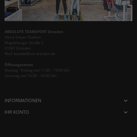
ABSOLUTE TEAMSPORT Dresden
Heinz-Steyer-Stadion
Magdeburger Straße 2
01067 Dresden
Mail: kontakt@ats-dresden.de
Öffnungszeiten
Montag - Freitag von 11:00 - 19:00 Uhr
Samstag von 10:00 - 14:00 Uhr
INFORMATIONEN

IHR KONTO
