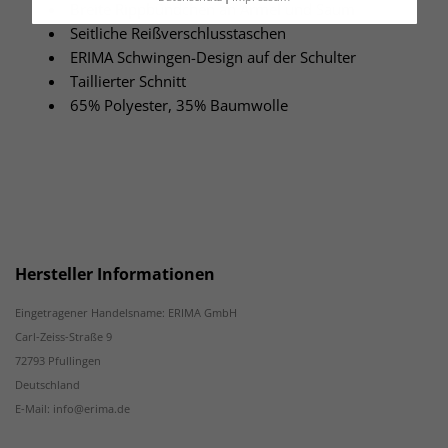
Breite Rippbündchen an Ärmel und Saum
Seitliche Reißverschlusstaschen
ERIMA Schwingen-Design auf der Schulter
Taillierter Schnitt
65% Polyester, 35% Baumwolle
Hersteller Informationen
Eingetragener Handelsname: ERIMA GmbH
Carl-Zeiss-Straße 9
72793 Pfullingen
Deutschland
E-Mail: info@erima.de