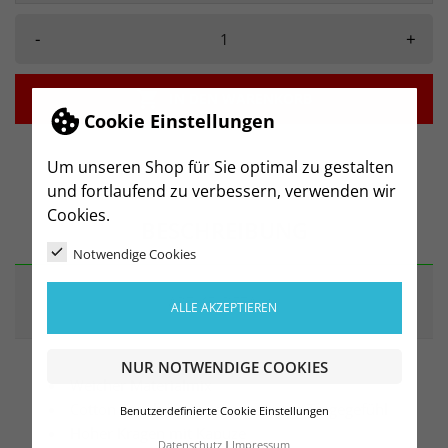
-
+

IN DEN WARENKORB
Cookie Einstellungen
Um unseren Shop für Sie optimal zu gestalten
und fortlaufend zu verbessern, verwenden wir
Cookies.
BESCHREIBUNG
Notwendige Cookies
ARTIKELDETAILS
ALLE AKZEPTIEREN
NUR NOTWENDIGE COOKIES
Weicher Materialmix
Cotton Touch für ein angenehmes Tragegefühl
Benutzerdefinierte Cookie Einstellungen
Hoher Kragen mit Kapuze
Datenschutz
Impressum