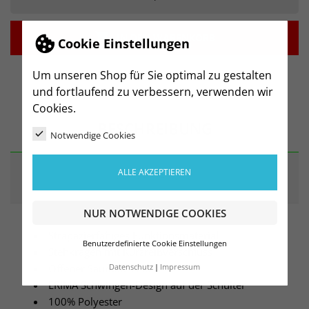

IN DEN WARENKORB
Cookie Einstellungen
Um unseren Shop für Sie optimal zu gestalten
und fortlaufend zu verbessern, verwenden wir
Cookies.
BESCHREIBUNG
Notwendige Cookies
ALLE AKZEPTIEREN
ARTIKELDETAILS
NUR NOTWENDIGE COOKIES
Strapazierfähiges Funktionsmaterial
Benutzerdefinierte Cookie Einstellungen
Stehkragen mit Kurzreißverschluss
Offener Saumabschluss
Datenschutz
Impressum
ERIMA Schwingen-Design auf der Schulter
100% Polyester