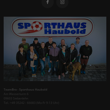
TeamBro - Sporthaus Haubold
Am Wasserturm 6
09603 Siebenlehn
Tel.: +49 35242 - 66683 (Mo-Fr 9-13 Uhr)