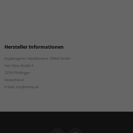
Hersteller Informationen
Eingetragener Handelsname: ERIMA GmbH
Carl-Zeiss-Straße 9
72793 Pfullingen
Deutschland
E-Mail: info@erima.de