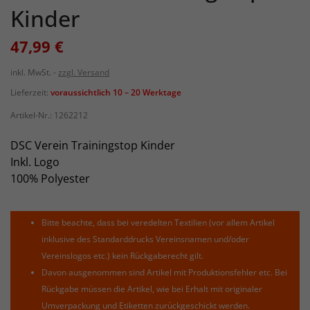
Kinder
47,99 €
inkl. MwSt.
zzgl. Versand
Lieferzeit:
voraussichtlich 10 – 20 Werktage
Artikel-Nr.:
1262212
DSC Verein Trainingstop Kinder
Inkl. Logo
100% Polyester
Bitte beachte, dass bei veredelten Textilien (vor allem Artikel
inklusive des Standarddrucks Vereinsnamen und/oder
Vereinslogos etc.) kein Rückgaberecht gilt.
Davon ausgenommen sind Artikel mit Produktionsfehler etc. Bei
Rückgabe müssen die Artikel, wie bei Erhalt mit originaler
Umverpackung und Etiketten zurückgeschickt werden.