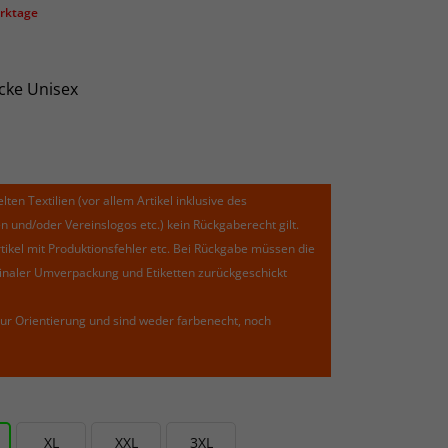
erktage
cke Unisex
lten Textilien (vor allem Artikel inklusive des
und/oder Vereinslogos etc.) kein Rückgaberecht gilt.
kel mit Produktionsfehler etc. Bei Rückgabe müssen die
riginaler Umverpackung und Etiketten zurückgeschickt
ur Orientierung und sind weder farbenecht, noch
XL
XXL
3XL