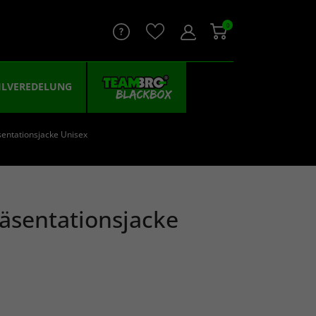
0
ILVEREDELUNG
entationsjacke Unisex
äsentationsjacke