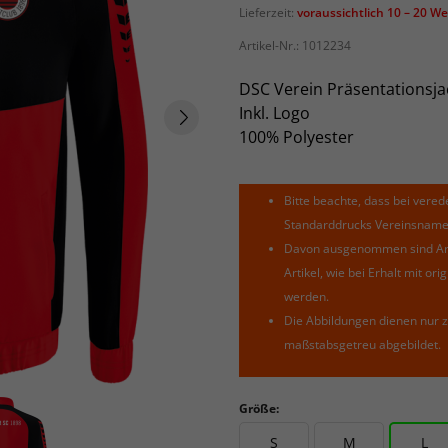
Lieferzeit:
voraussichtlich 10 – 20 W
Artikel-Nr.:
1012234
DSC Verein Präsentationsja
Inkl. Logo
100% Polyester
Bitte beachte, dass bei verede
Standarddrucks Vereinsnamen 
Davon ausgenommen sind Arti
Artikel, wie bei Erhalt mit o
werden.
Die Abbildungen dienen nur z
maßstabsgetreu abgebildet.
Größe:
S
M
L