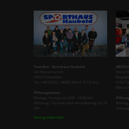
TeamBro - Sporthaus Haubold
ABSOLU
Am Wasserturm 6
Heinz-S
09603 Siebenlehn
Magdebu
Tel.: +49 35242 - 66683 (Mo-Fr 9-13 Uhr)
01067 
Mail: k
Öffnungszeiten
Montag - Freitag von 9:00 - 16:00 Uhr
Öffnun
Abholung / Termine nach Vereinbarung bis 18
Montag -
Uhr
Samstag
Vertrag widerrufen