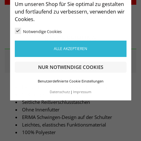
Um unseren Shop für Sie optimal zu gestalten
und fortlaufend zu verbessern, verwenden wir
Cookies.
Notwendige Cookies
BESCHREIBUNG
ALLE AKZEPTIEREN
ARTIKELDETAILS
NUR NOTWENDIGE COOKIES
Benutzerdefinierte Cookie Einstellungen
Elastische Bündchen an Ärmel und Saum
Datenschutz
Impressum
Stehkragen
Seitliche Reißverschlusstaschen
Ohne Innenfutter
ERIMA Schwingen-Design auf der Schulter
Leichtes, elastisches Funktionsmaterial
100% Polyester