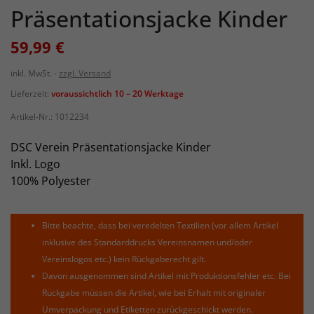
Präsentationsjacke Kinder
59,99 €
inkl. MwSt.
zzgl. Versand
Lieferzeit:
voraussichtlich 10 – 20 Werktage
Artikel-Nr.:
1012234
DSC Verein Präsentationsjacke Kinder
Inkl. Logo
100% Polyester
Bitte beachte, dass bei veredelten Textilien (vor allem Artikel
inklusive des Standarddrucks Vereinsnamen und/oder
Vereinslogos etc.) kein Rückgaberecht gilt.
Davon ausgenommen sind Artikel mit Produktionsfehler etc. Bei
Rückgabe müssen die Artikel, wie bei Erhalt mit originaler
Umverpackung und Etiketten zurückgeschickt werden.