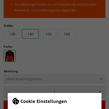
Die Abbildungen dienen nur zur Orientierung und sind weder
farbenecht, noch maßstabsgetreu abgebildet.
Größe:
128
140
152
164
Farbe :
Abteilung
-
+
Cookie Einstellungen

IN DEN WARENKORB