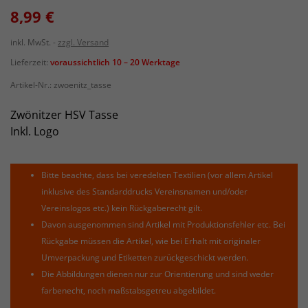
8,99 €
inkl. MwSt.
zzgl. Versand
Lieferzeit:
voraussichtlich 10 – 20 Werktage
Artikel-Nr.:
zwoenitz_tasse
Zwönitzer HSV Tasse
Inkl. Logo
Bitte beachte, dass bei veredelten Textilien (vor allem Artikel
inklusive des Standarddrucks Vereinsnamen und/oder
Vereinslogos etc.) kein Rückgaberecht gilt.
Davon ausgenommen sind Artikel mit Produktionsfehler etc. Bei
Rückgabe müssen die Artikel, wie bei Erhalt mit originaler
Umverpackung und Etiketten zurückgeschickt werden.
Die Abbildungen dienen nur zur Orientierung und sind weder
farbenecht, noch maßstabsgetreu abgebildet.