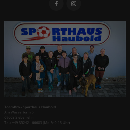
TeamBro - Sporthaus Haubold
Am Wasserturm 6
09603 Siebenlehn
Tel.: +49 35242 - 66683 (Mo-Fr 9-13 Uhr)