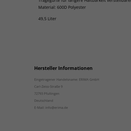
Tragegurte für längere Haltbarkeit verstellbar
Material: 600D Polyester
49,5 Liter
Hersteller Informationen
Eingetragener Handelsname: ERIMA GmbH
Carl-Zeiss-Straße 9
72793 Pfullingen
Deutschland
E-Mail: info@erima.de