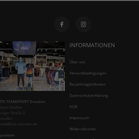
INFORMATIONEN
Über uns
Versandbedingungen
Bezahlmöglichkeiten
Datenschutzerklärung
TE TEAMSPORT Dresden
AGB
teyer-Stadion
rger Straße 2
Impressum
Dresden
ontakt@ats-dresden.de
Widerrufsrecht
gszeiten