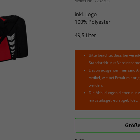
Artikel-Nr.:
7232303
inkl. Logo
100% Polyester
49,5 Liter
Bitte beachte, dass bei verede
Standarddrucks Vereinsnamen 
Davon ausgenommen sind Arti
Artikel, wie bei Erhalt mit o
werden.
Die Abbildungen dienen nur z
maßstabsgetreu abgebildet.
Größe