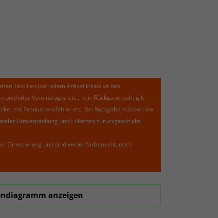
lten Textilien (vor allem Artikel inklusive des
und/oder Vereinslogos etc.) kein Rückgaberecht gilt.
kel mit Produktionsfehler etc. Bei Rückgabe müssen die
riginaler Umverpackung und Etiketten zurückgeschickt
ur Orientierung und sind weder farbenecht, noch
ndiagramm anzeigen