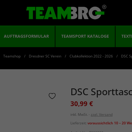
AUFTRAGSFORMULAR
TEAMSPORT KATALOGE
TEXT
Teamshop
Dresdner SC Verein
Clubkollektion 2022 - 2026
DSC S
DSC Sporttas
30,99 €
inkl. MwSt.
zzgl. Versand
Lieferzeit:
voraussichtlich 10 – 20 W