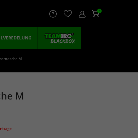
0
ILVEREDELUNG
porttasche M
che M
erktage