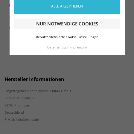
schulterst oder in der Hand trägst.
ALLE AKZEPTIEREN
600D Polyester
NUR NOTWENDIGE COOKIES
94,5 Liter
Benutzerdefinierte Cookie Einstellungen
Datenschutz
Impressum
Hersteller Informationen
Eingetragener Handelsname: ERIMA GmbH
Carl-Zeiss-Straße 9
72793 Pfullingen
Deutschland
E-Mail: info@erima.de