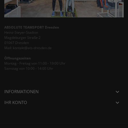
ABSOLUTE TEAMSPORT Dresden
Heinz-Steyer-Stadion
Magdeburger Straße 2
01067 Dresden
Mail: kontakt@ats-dresden.de
Öffnungszeiten
Montag - Freitag von 11:00 - 19:00 Uhr
Samstag von 10:00 - 14:00 Uhr
INFORMATIONEN

IHR KONTO
