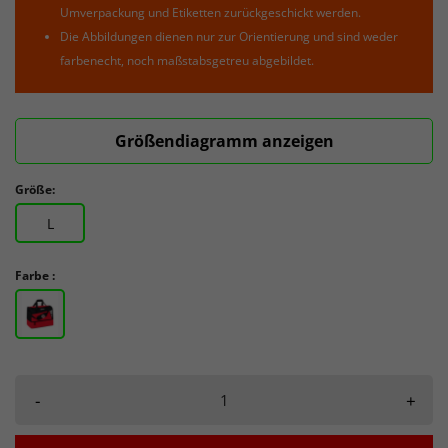
Umverpackung und Etiketten zurückgeschickt werden.
Die Abbildungen dienen nur zur Orientierung und sind weder
farbenecht, noch maßstabsgetreu abgebildet.
Größendiagramm anzeigen
Größe:
L
Farbe :
-
+