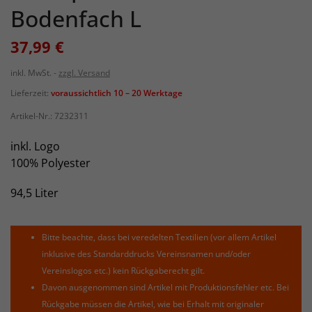
Bodenfach L
37,99 €
inkl. MwSt.
zzgl. Versand
Lieferzeit:
voraussichtlich 10 – 20 Werktage
Artikel-Nr.:
7232311
inkl. Logo
100% Polyester
94,5 Liter
Bitte beachte, dass bei veredelten Textilien (vor allem Artikel
inklusive des Standarddrucks Vereinsnamen und/oder
Vereinslogos etc.) kein Rückgaberecht gilt.
Davon ausgenommen sind Artikel mit Produktionsfehler etc. Bei
Rückgabe müssen die Artikel, wie bei Erhalt mit originaler